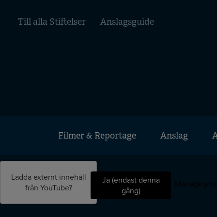
Hoppa
Top
till
Till alla Stiftelser
Anslagsguide
huvudinnehåll
menu
Huvudmeny
Filmer & Reportage
Anslag
A
Mobile
Ladda externt innehåll
Ja (endast denna
menu
Manage priv
från
YouTube
?
gång)