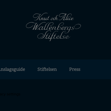
nslagsguide
Stiftelsen
Press
acy settings