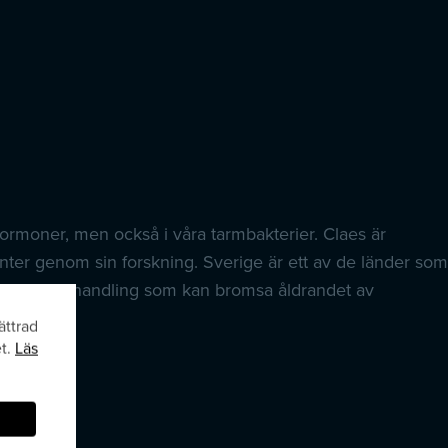
ormoner, men också i våra tarmbakterier. Claes är
ter genom sin forskning. Sverige är ett av de länder som
de bakteriebehandling som kan bromsa åldrandet av
ättrad
et.
Läs