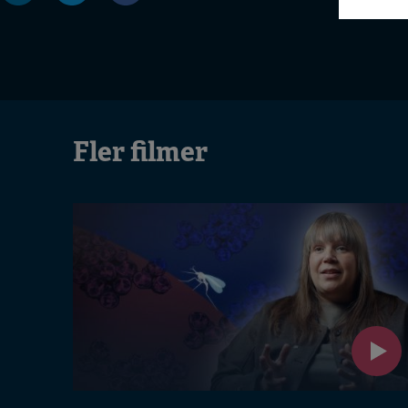
oc
kak
Fler filmer