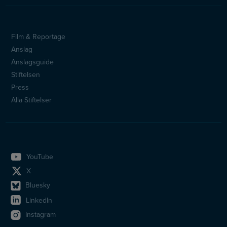
Film & Reportage
Sidfotsmeny
Anslag
Anslagsguide
Stiftelsen
Press
Alla Stiftelser
YouTube
X
Bluesky
LinkedIn
Instagram