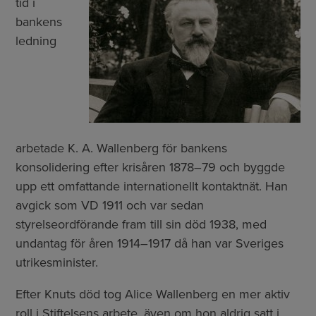
tid i
bankens
ledning
arbetade K. A. Wallenberg för bankens
konsolidering efter krisåren 1878–79 och byggde
upp ett omfattande internationellt kontaktnät. Han
avgick som VD 1911 och var sedan
styrelseordförande fram till sin död 1938, med
undantag för åren 1914–1917 då han var Sveriges
utrikesminister.
Efter Knuts död tog Alice Wallenberg en mer aktiv
roll i Stiftelsens arbete, även om hon aldrig satt i