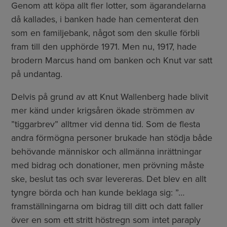
Genom att köpa allt fler lotter, som ägarandelarna
då kallades, i banken hade han cementerat den
som en familjebank, något som den skulle förbli
fram till den upphörde 1971. Men nu, 1917, hade
brodern Marcus hand om banken och Knut var satt
på undantag.
Delvis på grund av att Knut Wallenberg hade blivit
mer känd under krigsåren ökade strömmen av
”tiggarbrev” alltmer vid denna tid. Som de flesta
andra förmögna personer brukade han stödja både
behövande människor och allmänna inrättningar
med bidrag och donationer, men prövning måste
ske, beslut tas och svar levereras. Det blev en allt
tyngre börda och han kunde beklaga sig: ”…
framställningarna om bidrag till ditt och datt faller
över en som ett stritt höstregn som intet paraply