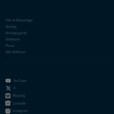
Film & Reportage
Sidfotsmeny
Anslag
Anslagsguide
Stiftelsen
Press
Alla Stiftelser
YouTube
X
Bluesky
LinkedIn
Instagram