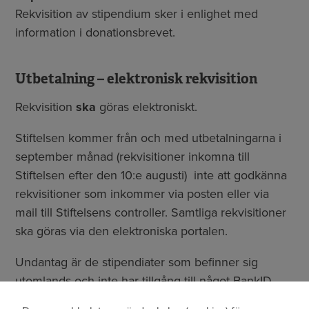
Rekvisition av stipendium sker i enlighet med
information i donationsbrevet.
Utbetalning – elektronisk rekvisition
Rekvisition
ska
göras elektroniskt.
Stiftelsen kommer från och med utbetalningarna i
september månad (rekvisitioner inkomna till
Stiftelsen efter den 10:e augusti) inte att godkänna
rekvisitioner som inkommer via posten eller via
mail till Stiftelsens controller. Samtliga rekvisitioner
ska göras via den elektroniska portalen.
Undantag är de stipendiater som befinner sig
utomlands och inte har tillgång till något BankID.