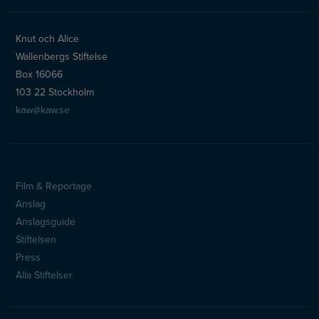
Knut och Alice
Wallenbergs Stiftelse
Box 16066
103 22 Stockholm
kaw@kaw.se
Film & Reportage
Sidfotsmeny
Anslag
Anslagsguide
Stiftelsen
Press
Alla Stiftelser