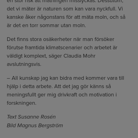
en stor risk att mätningen misslyckas. Dessutom,
det vi mäter är naturen som kan vara nyckfull. Vi
kanske åker någonstans för att mäta moln, och så
är det en torr sommar utan moln.
Det finns stora osäkerheter när man försöker
förutse framtida klimatscenarier och arbetet är
väldigt komplext, säger Claudia Mohr
avslutningsvis.
– All kunskap jag kan bidra med kommer vara till
hjälp i detta arbete. Att det jag gör känns så
meningsfullt ger mig drivkraft och motivation i
forskningen.
Text Susanne Rosén
Bild Magnus Bergström