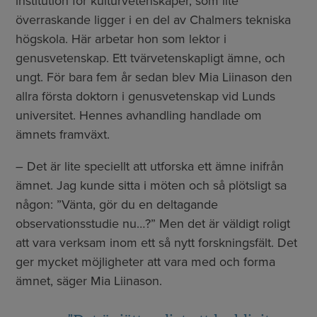
institution för kulturvetenskaper, som lite
överraskande ligger i en del av Chalmers tekniska
högskola. Här arbetar hon som lektor i
genusvetenskap. Ett tvärvetenskapligt ämne, och
ungt. För bara fem år sedan blev Mia Liinason den
allra första doktorn i genusvetenskap vid Lunds
universitet. Hennes avhandling handlade om
ämnets framväxt.
– Det är lite speciellt att utforska ett ämne inifrån
ämnet. Jag kunde sitta i möten och så plötsligt sa
någon: ”Vänta, gör du en deltagande
observationsstudie nu…?” Men det är väldigt roligt
att vara verksam inom ett så nytt forskningsfält. Det
ger mycket möjligheter att vara med och forma
ämnet, säger Mia Liinason.