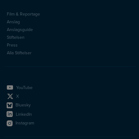
Film & Reportage
Sidfotsmeny
Anslag
Anslagsguide
Stiftelsen
Press
Alla Stiftelser
YouTube
X
Bluesky
LinkedIn
Instagram