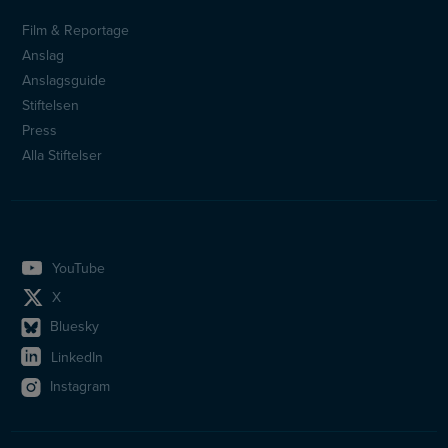
Film & Reportage
Sidfotsmeny
Anslag
Anslagsguide
Stiftelsen
Press
Alla Stiftelser
YouTube
X
Bluesky
LinkedIn
Instagram