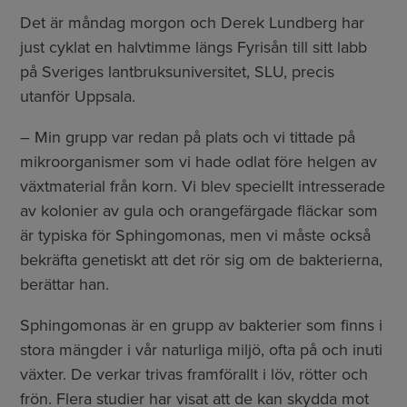
Det är måndag morgon och Derek Lundberg har
just cyklat en halvtimme längs Fyrisån till sitt labb
på Sveriges lantbruksuniversitet, SLU, precis
utanför Uppsala.
– Min grupp var redan på plats och vi tittade på
mikroorganismer som vi hade odlat före helgen av
växtmaterial från korn. Vi blev speciellt intresserade
av kolonier av gula och orangefärgade fläckar som
är typiska för Sphingomonas, men vi måste också
bekräfta genetiskt att det rör sig om de bakterierna,
berättar han.
Sphingomonas är en grupp av bakterier som finns i
stora mängder i vår naturliga miljö, ofta på och inuti
växter. De verkar trivas framförallt i löv, rötter och
frön. Flera studier har visat att de kan skydda mot