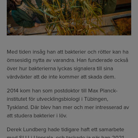
Med tiden insåg han att bakterier och rötter kan ha
ömsesidig nytta av varandra. Han funderade också
över hur bakterierna lyckas signalera till sina
värdväxter att de inte kommer att skada dem.
2014 kom han som postdoktor till Max Planck-
institutet för utvecklingsbiologi i Tübingen,
Tyskland. Där blev han mer och mer intresserad av
att studera bakterier i löv.
Derek Lundberg hade tidigare haft ett samarbete
med SLU i Uppsala, och tackade ja när han 2021