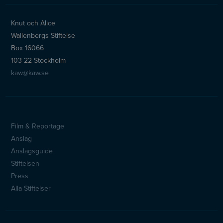
Knut och Alice
Wallenbergs Stiftelse
Box 16066
103 22 Stockholm
kaw@kaw.se
Film & Reportage
Sidfotsmeny
Anslag
Anslagsguide
Stiftelsen
Press
Alla Stiftelser