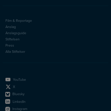
Film & Reportage
Sidfotsmeny
Anslag
Anslagsguide
Stiftelsen
Press
Alla Stiftelser
YouTube
X
Bluesky
LinkedIn
Instagram