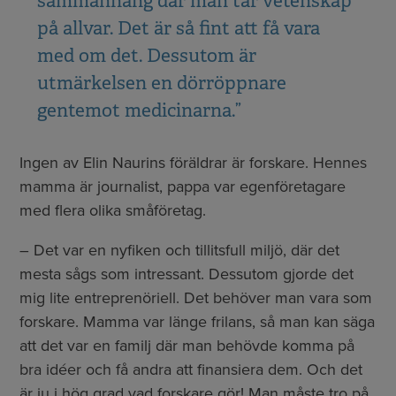
sammanhang där man tar vetenskap
på allvar. Det är så fint att få vara
med om det. Dessutom är
utmärkelsen en dörröppnare
gentemot medicinarna.”
Ingen av Elin Naurins föräldrar är forskare. Hennes
mamma är journalist, pappa var egenföretagare
med flera olika småföretag.
– Det var en nyfiken och tillitsfull miljö, där det
mesta sågs som intressant. Dessutom gjorde det
mig lite entreprenöriell. Det behöver man vara som
forskare. Mamma var länge frilans, så man kan säga
att det var en familj där man behövde komma på
bra idéer och få andra att finansiera dem. Och det
är ju i hög grad vad forskare gör! Man måste tro på