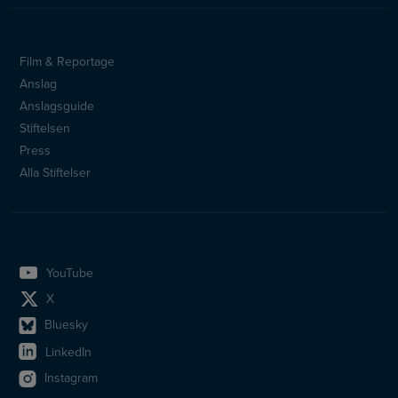
Film & Reportage
Sidfotsmeny
Anslag
Anslagsguide
Stiftelsen
Press
Alla Stiftelser
YouTube
X
Bluesky
LinkedIn
Instagram