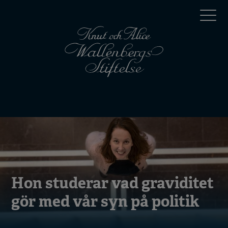
Hoppa
Top
till
huvudinnehåll
menu
Mobile
menu
Hon studerar vad graviditet
gör med vår syn på politik