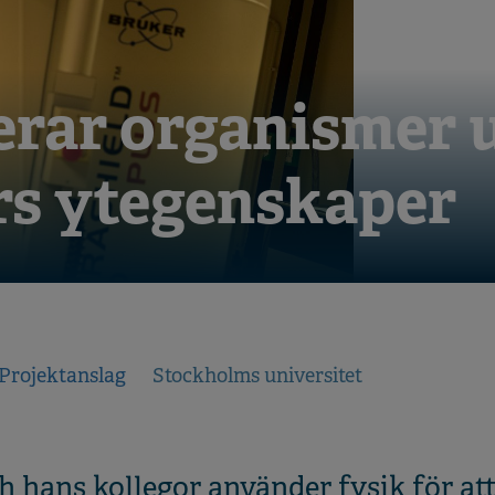
cerar organismer 
rs ytegenskaper
Projektanslag
Stockholms universitet
h hans kollegor använder fysik för att