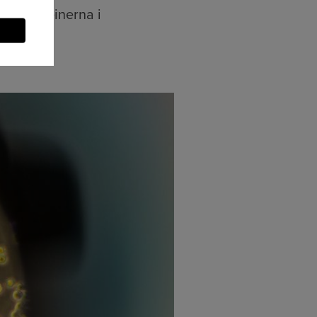
rar proteinerna i