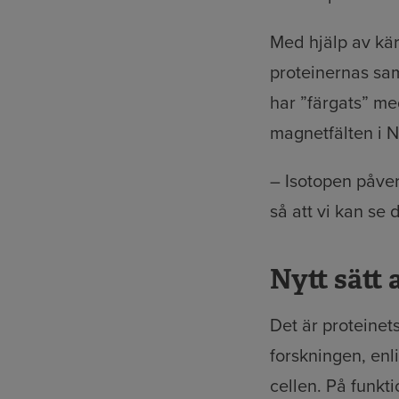
Med hjälp av kä
proteinernas sa
har ”färgats” me
magnetfälten i N
­– Isotopen påve
så att vi kan se
Nytt sätt 
Det är proteinet
forskningen, enl
cellen. På funkti