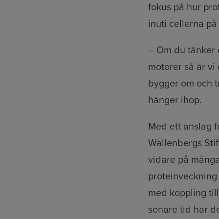
fokus på hur pro
inuti cellerna på
– Om du tänker d
motorer så är vi
bygger om och tr
hänger ihop.
Med ett anslag f
Wallenbergs Sti
vidare på många
proteinveckning
med koppling ti
senare tid har d