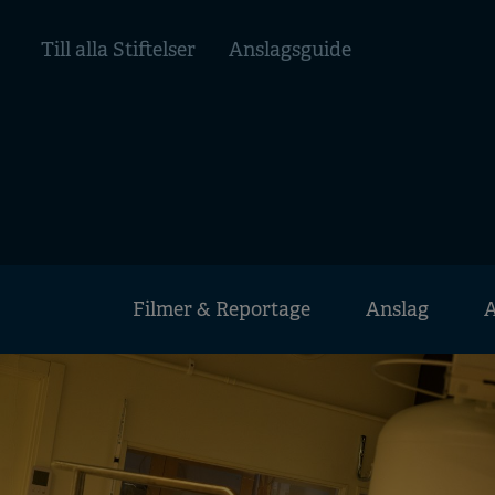
Hoppa
Top
till
Till alla Stiftelser
Anslagsguide
huvudinnehåll
menu
Huvudmeny
Filmer & Reportage
Anslag
A
Mobile
menu