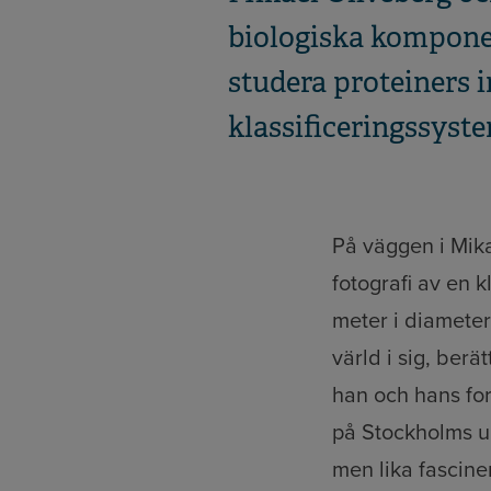
biologiska kompon
studera proteiners i
klassificeringssyst
På väggen i Mik
fotografi av en k
meter i diameter
värld i sig, berä
han och hans for
på Stockholms un
men lika fascine