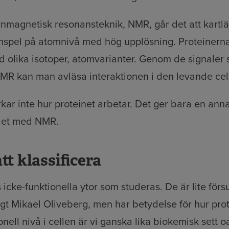
rnmagnetisk resonansteknik, NMR, går det att kartl
mspel på atomnivå med hög upplösning. Proteinern
d olika isotoper, atomvarianter. Genom de signaler
MR kan man avläsa interaktionen i den levande cel
rkar inte hur proteinet arbetar. Det ger bara en an
 det med NMR.
att klassificera
s icke-funktionella ytor som studeras. De är lite f
igt Mikael Oliveberg, men har betydelse för hur pro
onell nivå i cellen är vi ganska lika biokemisk sett o