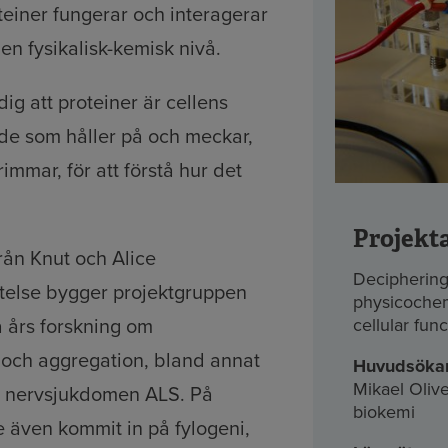
teiner fungerar och interagerar
 en fysikalisk-kemisk nivå.
ig att proteiner är cellens
 de som håller på och meckar,
immar, för att förstå hur det
Projekt
rån Knut och Alice
Deciphering
ftelse bygger projektgruppen
physicochem
 års forskning om
cellular func
 och aggregation, bland annat
Huvudsöka
Mikael Olive
ll nervsjukdomen ALS. På
biokemi
e även kommit in på fylogeni,