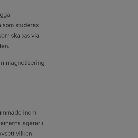
ägga
a som studeras
 som skapas via
len.
nan magnetisering
örsummade inom
teinerna agerar i
avsett vilken