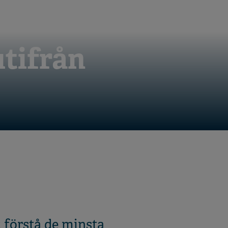
utifrån
 förstå de minsta