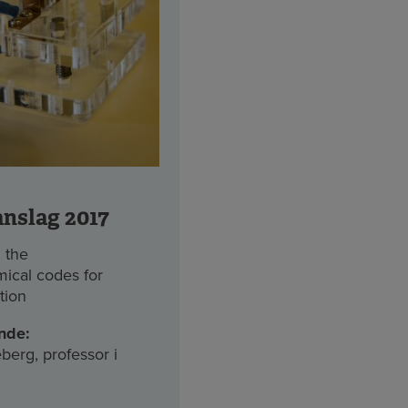
anslag 2017
 the
ical codes for
tion
nde:
berg, professor i