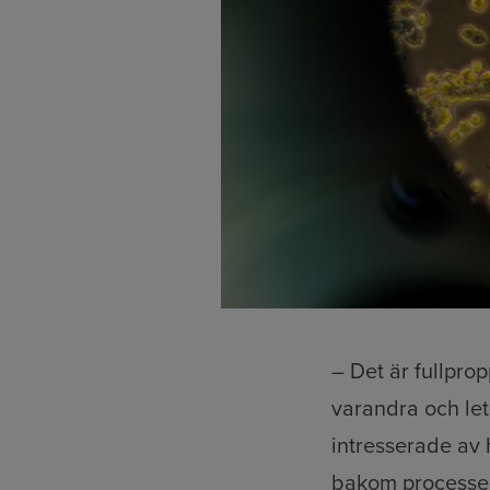
– Det är fullprop
varandra och leta
intresserade av 
bakom processer