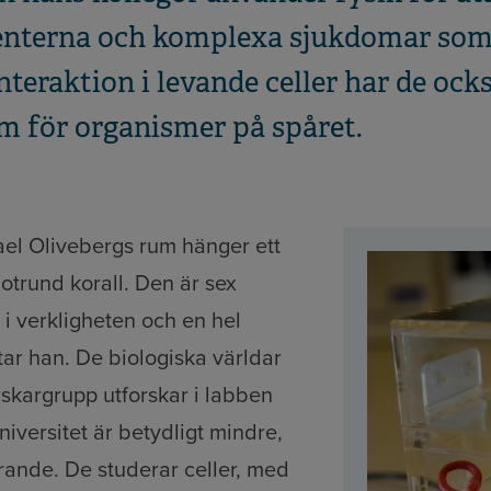
enterna och komplexa sjukdomar som
nteraktion i levande celler har de ock
em för organismer på spåret.
ael Olivebergs rum hänger ett
lotrund korall. Den är sex
 i verkligheten och en hel
ttar han. De biologiska världar
skargrupp utforskar i labben
iversitet är betydligt mindre,
rande. De studerar celler, med