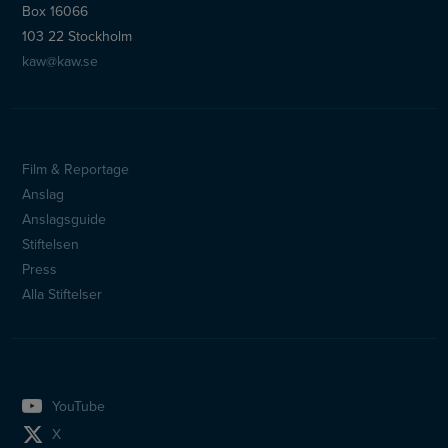
Box 16066
103 22 Stockholm
kaw@kaw.se
Film & Reportage
Sidfotsmeny
Anslag
Anslagsguide
Stiftelsen
Press
Alla Stiftelser
YouTube
X