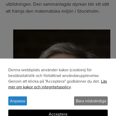
utbildningen. Den sammanlagda styrkan blir ett sätt
att främja den matematiska miljön i Stockholm.
Denna webbplats använder kakor (cookies) för
Användning
besöksstatistik och förbättrad användarupplevelse.
Genom att klicka på "Acceptera" godkänner du det.
Läs
av
mer om kakor och integritetspolicy
.
personuppgifter
och
Anpassa
Bara nödvändiga
kakor
Acceptera