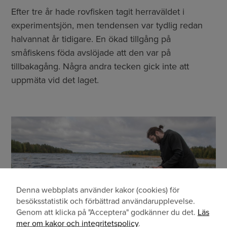
Efter tre år hade rovfisken tagit herraväldet i
experimentsjön, men tendensen var tydlig redan
halvannat år tidigare. En ökad tillgång på
småfiskens föda avslöjade att den var på
tillbakagång. Några andra tecken gick inte att
uppmäta vid det laget.
Denna webbplats använder kakor (cookies) för
Användning
besöksstatistik och förbättrad användarupplevelse.
Genom att klicka på "Acceptera" godkänner du det.
Läs
av
mer om kakor och integritetspolicy
.