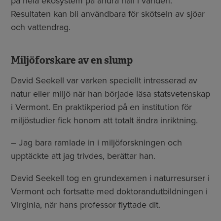
på hela ekosystem på andra håll i världen.
Resultaten kan bli användbara för skötseln av sjöar
och vattendrag.
Miljöforskare av en slump
David Seekell var varken speciellt intresserad av
natur eller miljö när han började läsa statsvetenskap
i Vermont. En praktikperiod på en institution för
miljöstudier fick honom att totalt ändra inriktning.
– Jag bara ramlade in i miljöforskningen och
upptäckte att jag trivdes, berättar han.
David Seekell tog en grundexamen i naturresurser i
Vermont och fortsatte med doktorandutbildningen i
Virginia, när hans professor flyttade dit.