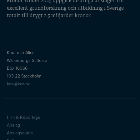
kronor. Under 2025 uppgick de årliga anslagen till
excellent grundforskning och utbildning i Sverige
totalt till drygt 2,5 miljarder kronor.
Knut och Alice
Wallenbergs Stiftelse
Box 16066
103 22 Stockholm
kaw@kaw.se
Film & Reportage
Sidfotsmeny
Anslag
Anslagsguide