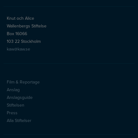
Knut och Alice
Wallenbergs Stiftelse
Box 16066
103 22 Stockholm
kaw@kaw.se
Film & Reportage
Sidfotsmeny
Anslag
Anslagsguide
Stiftelsen
Press
Alla Stiftelser