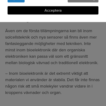
fram nya och ännu bättre materialkandidater. Inom
kakor
fem år hoppas vi ha nått så långt att vi kan börja
Acceptera
konstruera nya komponenter för användning i
solceller, säger Simone Fabiano.
Även om de första tillämpningarna kan bli inom
solcellsteknik och nya sensorer så finns även mer
fantasieggande möjligheter med tekniken. Inte
minst inom bioelektronik där den organiska
elektroniken kan passa väl som ett gränssnitt
mellan biologisk vävnad och traditionell elektronik.
– Inom bioelektronik är det extremt viktigt att
materialen vi använder är stabila. Det får inte finnas
någon risk att små molekyler vandrar vidare in i
kroppens vävnader och organ.