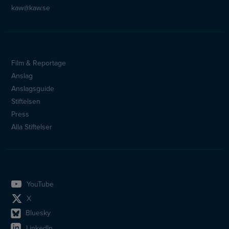
kaw@kaw.se
Film & Reportage
Sidfotsmeny
Anslag
Anslagsguide
Stiftelsen
Press
Alla Stiftelser
YouTube
X
Bluesky
LinkedIn