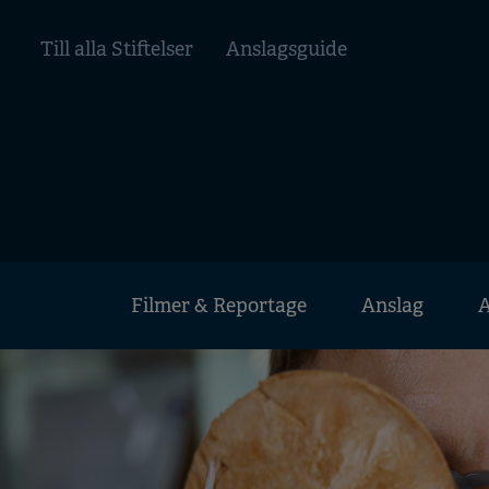
Hoppa
Top
till
Till alla Stiftelser
Anslagsguide
huvudinnehåll
menu
Huvudmeny
Filmer & Reportage
Anslag
A
Mobile
menu