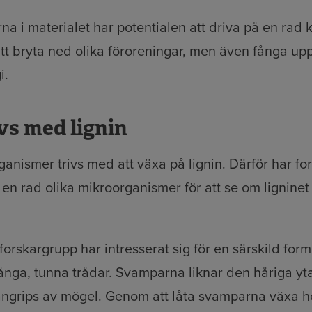
a i materialet har potentialen att driva på en rad
tt bryta ned olika föroreningar, men även fånga upp
i.
vs med lignin
rganismer trivs med att växa på lignin. Därför har fo
 en rad olika mikroorganismer för att se om ligninet
orskargrupp har intresserat sig för en särskild for
nga, tunna trådar. Svamparna liknar den håriga yt
 angrips av mögel. Genom att låta svamparna växa h