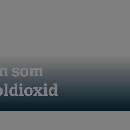
in som
oldioxid