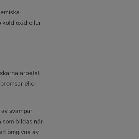
 kemiska
 koldioxid eller
rskarna arbetat
 bromsar eller
m av svampar
a som bildas när
elt omgivna av