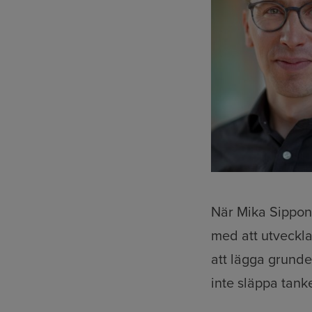
När Mika Sippone
med att utveckla
att lägga grund
inte släppa tank