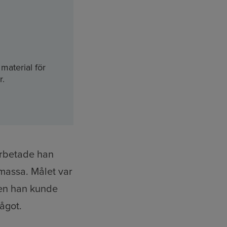
material för
r.
arbetade han
omassa. Målet var
Men han kunde
ågot.