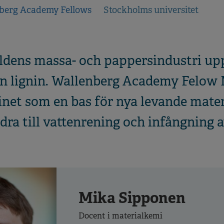
berg Academy Fellows
Stockholms universitet
rldens massa- och pappersindustri upp
n lignin. Wallenberg Academy Felow M
ninet som en bas för nya levande mater
ra till vattenrening och infångning a
Mika Sipponen
Docent i materialkemi