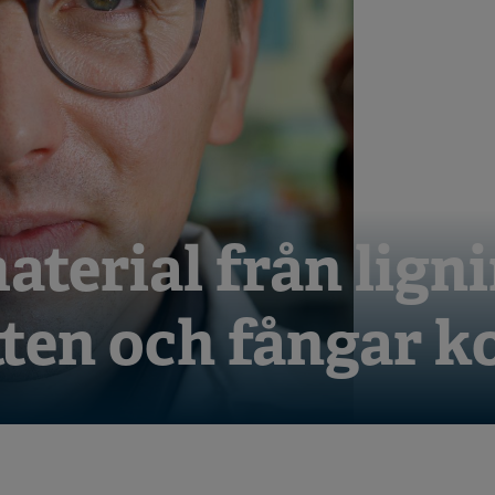
aterial från lign
tten och fångar k