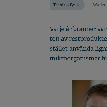
Wallen
Teknik & fysik
Varje år bränner vä
ton av restprodukte
stället använda lig
mikroorganismer bid