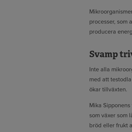
Mikroorganismern
processer, som a
producera energ
Svamp tri
Inte alla mikroo
med att testodla
ökar tillväxten.
Mika Sipponens f
som växer som lå
bröd eller frukt