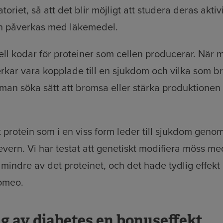
ratoriet, så att det blir möjligt att studera deras aktiv
n påverkas med läkemedel.
cell kodar för proteiner som cellen producerar. När m
rkar vara kopplade till en sjukdom och vilka som 
an söka sätt att bromsa eller stärka produktionen 
tt protein som i en viss form leder till sjukdom geno
 levern. Vi har testat att genetiskt modifiera möss med
indre av det proteinet, och det hade tydlig effek
omeo.
ng av diabetes en bonuseffekt