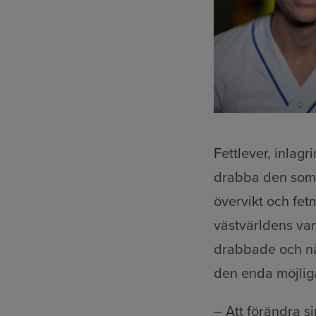
Fettlever, inlagr
drabba den som d
övervikt och fetm
västvärldens van
drabbade och någ
den enda möjliga
– Att förändra si