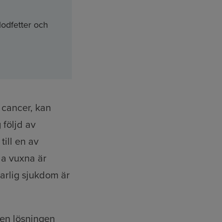
lodfetter och
h cancer, kan
 följd av
till en av
la vuxna är
arlig sjukdom är
 den lösningen