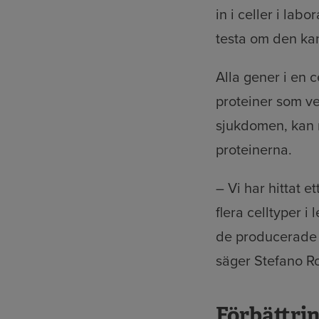
in i celler i labo
testa om den ka
Alla gener i en 
proteiner som ve
sjukdomen, kan m
proteinerna.
– Vi har hittat e
flera celltyper i
de producerade m
säger Stefano R
Förbättri