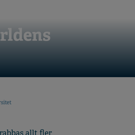
rldens
sitet
bbas allt fler