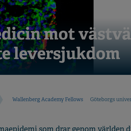
dicin mot västvä
te leversjukdom
Wallenberg Academy Fellows
Göteborgs univer
maepidemi som drar genom världen dra