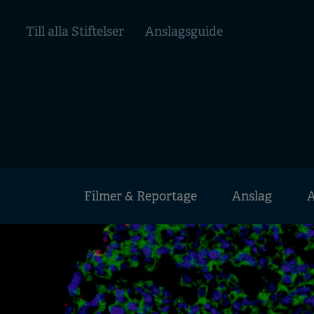
Hoppa
Top
till
Till alla Stiftelser
Anslagsguide
huvudinnehåll
menu
Huvudmeny
Filmer & Reportage
Anslag
A
Mobile
menu