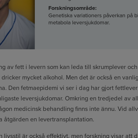
Forskningsområde:
Genetiska variationers påverkan på b
metabola leversjukdomar.
ing av fett i levern som kan leda till skrumplever oc
ricker mycket alkohol. Men det är också en vanlig
a. Den fetmaepidemi vi ser i dag har gjort fettlever 
ligaste leversjukdomar. Omkring en tredjedel av al
on medicinsk behandling finns inte ännu. Vid allv
 åtgärden en levertransplantation.
n livsstil är också effektivt, men forskning visar att