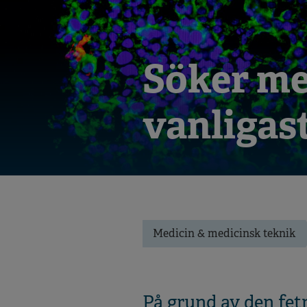
Söker me
vanligas
Medicin & medicinsk teknik
På grund av den fet