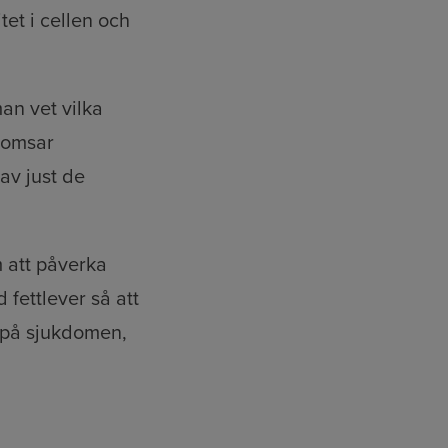
itet i cellen och
an vet vilka
bromsar
av just de
m att påverka
 fettlever så att
t på sjukdomen,