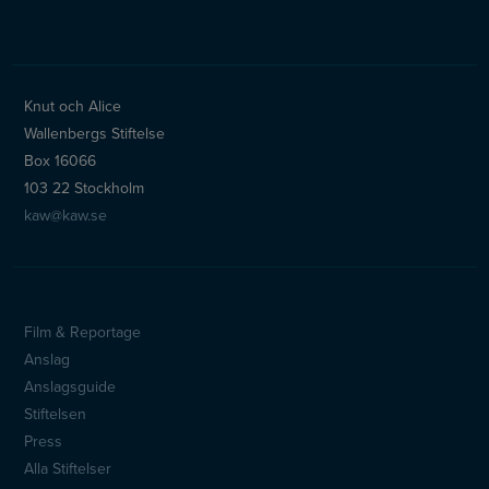
Knut och Alice
Wallenbergs Stiftelse
Box 16066
103 22 Stockholm
kaw@kaw.se
Film & Reportage
Sidfotsmeny
Anslag
Anslagsguide
Stiftelsen
Press
Alla Stiftelser