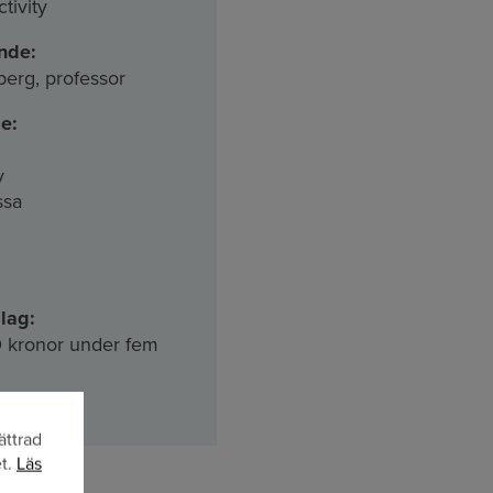
tivity
nde:
berg, professor
e:
v
ssa
lag:
 kronor under fem
ättrad
et.
Läs