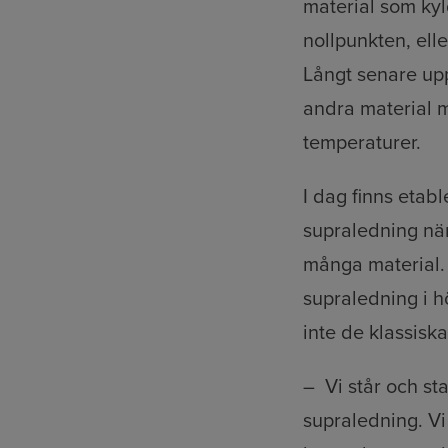
material som ky
nollpunkten, ell
Långt senare up
andra material m
temperaturer.
I dag finns etab
supraledning när
många material. 
supraledning i h
inte de klassisk
– Vi står och st
supraledning. Vi