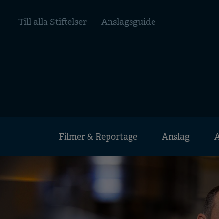
Hoppa
Top
till
Till alla Stiftelser
Anslagsguide
huvudinnehåll
menu
Huvudmeny
Filmer & Reportage
Anslag
A
Mobile
menu