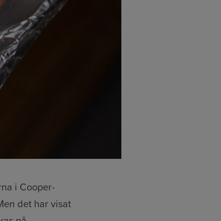
rna i Cooper-
Men det har visat
ckas på