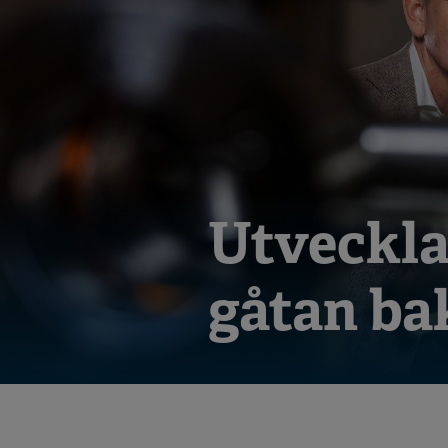
Utvecklar
gåtan ba