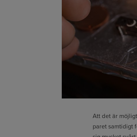
Att det är möjli
paret samtidigt 
sig mycket svårt