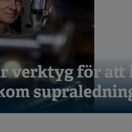
 verktyg för att 
kom supralednin