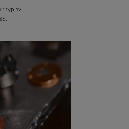
an typ av
ig.