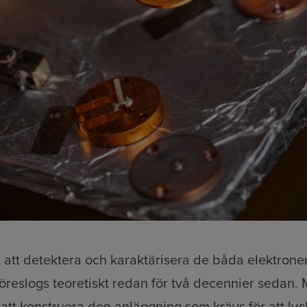
gt att detektera och karaktärisera de båda elektrone
föreslogs teoretiskt redan för två decennier sedan. 
 att konstruera den anläggning som krävs för att ly