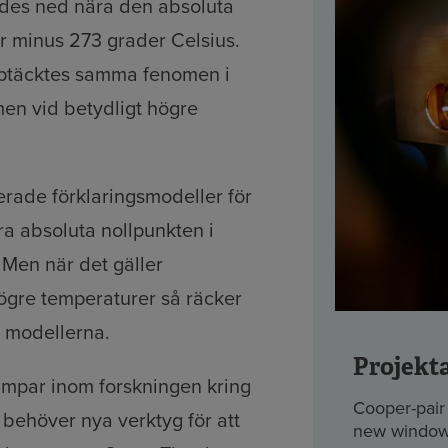
ldes ned nära den absoluta
er minus 273 grader Celsius.
ptäcktes samma fenomen i
en vid betydligt högre
lerade förklaringsmodeller för
a absoluta nollpunkten i
Men när det gäller
ögre temperaturer så räcker
a modellerna.
Projekt
ampar inom forskningen kring
Cooper-pair
 behöver nya verktyg för att
new window 