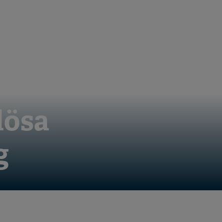
lösa
g