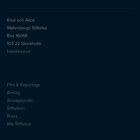
Knut och Alice
Wallenbergs Stiftelse
Box 16066
103 22 Stockholm
kaw@kaw.se
Film & Reportage
Sidfotsmeny
Anslag
Anslagsguide
Stiftelsen
Press
Alla Stiftelser