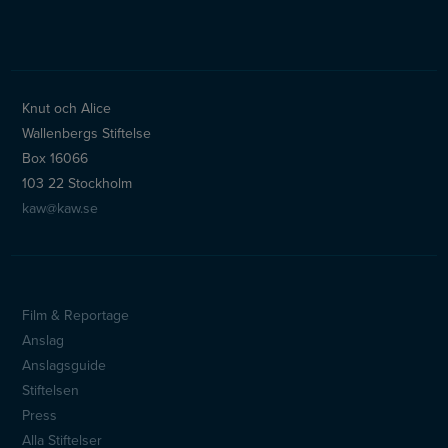
Knut och Alice
Wallenbergs Stiftelse
Box 16066
103 22 Stockholm
kaw@kaw.se
Film & Reportage
Sidfotsmeny
Anslag
Anslagsguide
Stiftelsen
Press
Alla Stiftelser