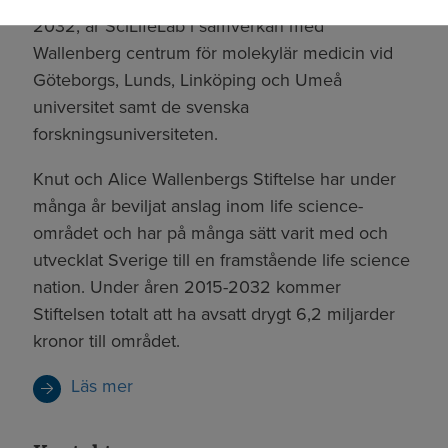
2032, är SciLifeLab i samverkan med
Wallenberg centrum för molekylär medicin vid
Göteborgs, Lunds, Linköping och Umeå
universitet samt de svenska
forskningsuniversiteten.
Knut och Alice Wallenbergs Stiftelse har under
många år beviljat anslag inom life science-
området och har på många sätt varit med och
utvecklat Sverige till en framstående life science
nation. Under åren 2015-2032 kommer
Stiftelsen totalt att ha avsatt drygt 6,2 miljarder
kronor till området.
Läs mer