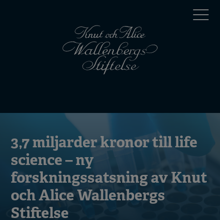
Hoppa
Top
till
huvudinnehåll
menu
Mobile
menu
3,7 miljarder kronor till life
science – ny
forskningssatsning av Knut
och Alice Wallenbergs
Stiftelse