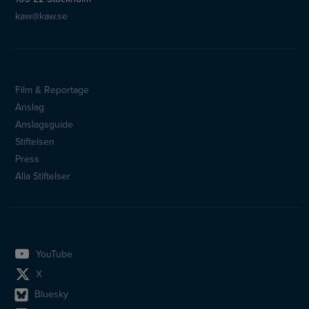
kaw@kaw.se
Film & Reportage
Sidfotsmeny
Anslag
Anslagsguide
Stiftelsen
Press
Alla Stiftelser
YouTube
X
Bluesky