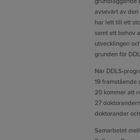
grundläggande bi
avsevärt av den
har lett till et
samt ett behov a
utvecklingen och
grunden för DDLS
När DDLS-program
19 framstående u
20 kommer att r
27 doktoranderna
doktorander och
Samarbetet mel