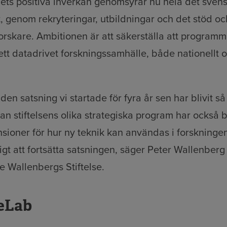
s positiva inverkan genomsyrar nu hela det sven
, genom rekryteringar, utbildningar och det stöd oc
 forskare. Ambitionen är att säkerställa att programme
tt datadrivet forskningssamhälle, både nationellt 
 den satsning vi startade för fyra år sen har blivit s
n stiftelsens olika strategiska program har också 
nsioner för hur ny teknik kan användas i forskningen.
ligt att fortsätta satsningen, säger Peter Wallenberg
ce Wallenbergs Stiftelse.
eLab