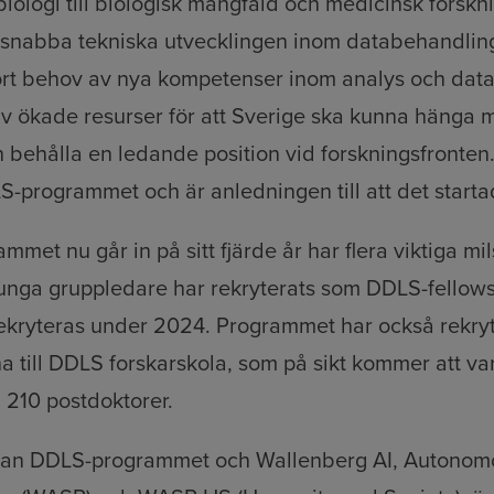
ologi till biologisk mångfald och medicinsk forskn
 snabba tekniska utvecklingen inom databehandling
t stort behov av nya kompetenser inom analys och da
v ökade resurser för att Sverige ska kunna hänga 
 behålla en ledande position vid forskningsfronten.
-programmet och är anledningen till att det starta
met nu går in på sitt fjärde år har flera viktiga mil
nga gruppledare har rekryterats som DDLS-fellows,
ekryteras under 2024. Programmet har också rekryt
 till DDLS forskarskola, som på sikt kommer att va
 210 postdoktorer.
lan DDLS-programmet och Wallenberg AI, Autonom