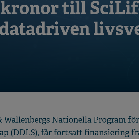
 kronor till SciLi
datadriven livs
& Wallenbergs Nationella Program fö
p (DDLS), får fortsatt finansiering f