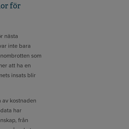
or för
ör nästa
var inte bara
 genombrotten som
er att ha en
ets insats blir
n av kostnaden
sdata har
enskap, från