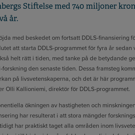
bergs Stiftelse med 740 miljoner kron
vå år.
öjda med beskedet om fortsatt DDLS-finansiering f
utet att starta DDLS-programmet för fyra år sedan 
ckså helt rätt i tiden, med tanke på de betydande
I-forskning den senaste tiden. Dessa framsteg komm
rkan på livsvetenskaperna, och det är här programm
r Olli Kallioniemi, direktör för DDLS-programmet.
nentiella ökningen av hastigheten och minskninge
ering har resulterat i att stora mängder forskning
idigt har praktiskt taget alla områden inom livsvet