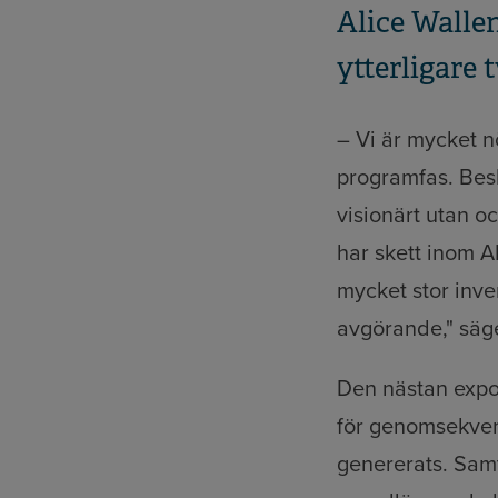
Alice Wallen
ytterligare t
– Vi är mycket n
programfas. Besl
visionärt utan o
har skett inom A
mycket stor inve
avgörande," säge
Den nästan expo
för genomsekvens
genererats. Samt