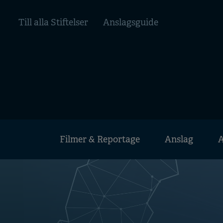
Hoppa
Top
till
Till alla Stiftelser
Anslagsguide
huvudinnehåll
menu
Huvudmeny
Filmer & Reportage
Anslag
A
Mobile
menu