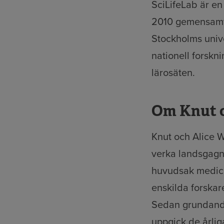
SciLifeLab är en
2010 gemensamt a
Stockholms unive
nationell forskn
lärosäten.
Om Knut o
Knut och Alice W
verka landsgagne
huvudsak medicin
enskilda forska
Sedan grundandet
uppgick de årlig