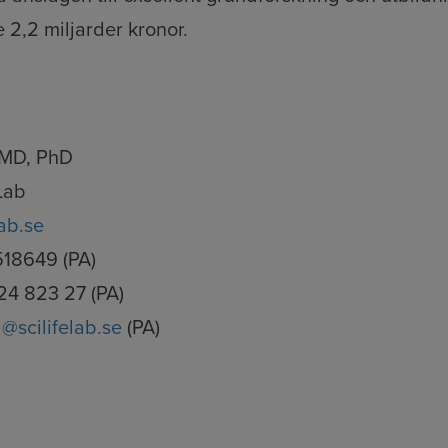
re 2,2 miljarder kronor.
, MD, PhD
eLab
lab.se
518649 (PA)
24 823 27 (PA)
@scilifelab.se
(PA)