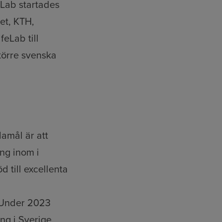
eLab startades
et, KTH,
feLab till
större svenska
damål är att
ng inom i
 till excellenta
. Under 2023
ing i Sverige