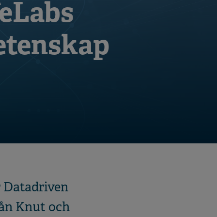
feLabs
vetenskap
r Datadriven
rån Knut och