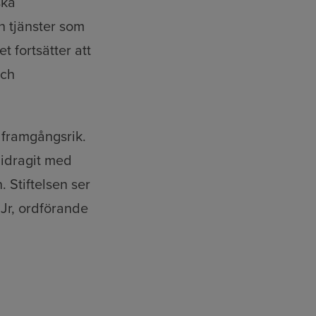
ska
h tjänster som
t fortsätter att
och
å framgångsrik.
bidragit med
 Stiftelsen ser
 Jr, ordförande