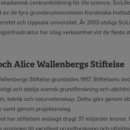
 akademisk centrumbildning för life science. SciLif
v de fyra grundaruniversiteten Karolinska Institut
rsitet och Uppsala universitet. År 2013 utsågs SciLi
ingsinfrastruktur har idag verksamhet vid de flesta 
ch Alice Wallenbergs Stiftelse
allenbergs Stiftelse grundades 1917. Stiftelsens än
ligt och stödja svensk grundforskning och utbildni
, teknik och naturvetenskap. Detta görs genom stöd
re samt genom projektanslag.
 har stiftelsen anslagit drygt 37 miljarder kronor
a anslagen till excellent grundforskning och utbildn