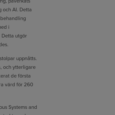
ing, påverkats
 och AI. Detta
tabehandling
med i
 Detta utgör
des.
stolpar uppnåtts.
 och ytterligare
erat de första
ra värd för 260
ous Systems and