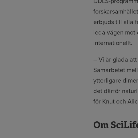
DDLS-programmet
forskarsamhället
erbjuds till alla
leda vägen mot e
internationellt.
– Vi är glada att
Samarbetet mella
ytterligare dime
det därför natur
för Knut och Ali
Om SciLif