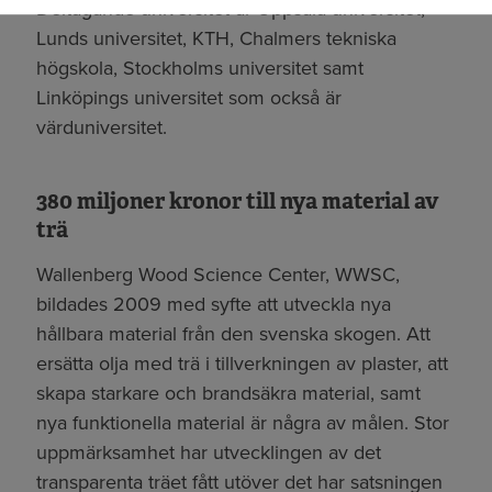
Deltagande universitet är Uppsala universitet,
Lunds universitet, KTH, Chalmers tekniska
högskola, Stockholms universitet samt
Linköpings universitet som också är
värduniversitet.
380 miljoner kronor till nya material av
trä
Wallenberg Wood Science Center, WWSC,
bildades 2009 med syfte att utveckla nya
hållbara material från den svenska skogen. Att
ersätta olja med trä i tillverkningen av plaster, att
skapa starkare och brandsäkra material, samt
nya funktionella material är några av målen. Stor
uppmärksamhet har utvecklingen av det
transparenta träet fått utöver det har satsningen