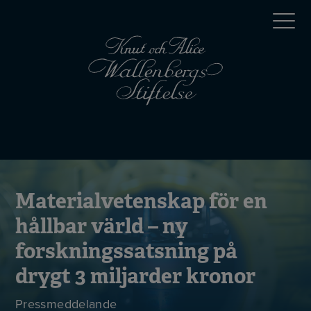
Hoppa
Top
till
huvudinnehåll
menu
Mobile
menu
Materialvetenskap för en
hållbar värld – ny
forskningssatsning på
drygt 3 miljarder kronor
Pressmeddelande