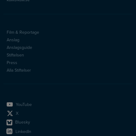
Film & Reportage
Sidfotsmeny
Anslag
Anslagsguide
Stiftelsen
Press
Alla Stiftelser
YouTube
X
Bluesky
LinkedIn