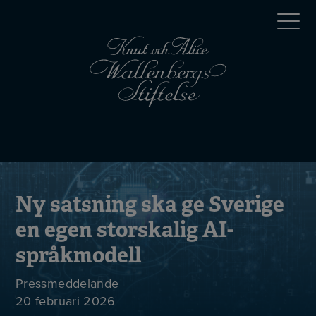
Hoppa
Top
till
huvudinnehåll
menu
Mobile
menu
Ny satsning ska ge Sverige
en egen storskalig AI-
språkmodell
Pressmeddelande
20 februari 2026