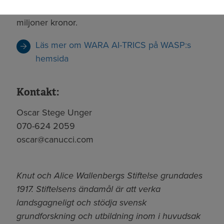
finansieringen från WASP:s sida uppgå till 40
miljoner kronor.
Läs mer om WARA AI-TRICS på WASP:s
hemsida
Kontakt:
Oscar Stege Unger
070-624 2059
oscar@canucci.com
Knut och Alice Wallenbergs Stiftelse grundades
1917. Stiftelsens ändamål är att verka
landsgagneligt och stödja svensk
grundforskning och utbildning inom i huvudsak