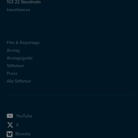
103 22 Stockholm
kaw@kaw.se
Film & Reportage
Sidfotsmeny
Anslag
Anslagsguide
Stiftelsen
Press
Alla Stiftelser
YouTube
X
Bluesky