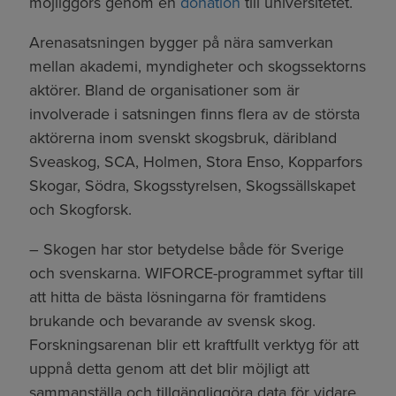
möjliggörs genom en
donation
till universitetet.
Arenasatsningen bygger på nära samverkan
mellan akademi, myndigheter och skogssektorns
aktörer. Bland de organisationer som är
involverade i satsningen finns flera av de största
aktörerna inom svenskt skogsbruk, däribland
Sveaskog, SCA, Holmen, Stora Enso, Kopparfors
Skogar, Södra, Skogsstyrelsen, Skogssällskapet
och Skogforsk.
– Skogen har stor betydelse både för Sverige
och svenskarna. WIFORCE-programmet syftar till
att hitta de bästa lösningarna för framtidens
brukande och bevarande av svensk skog.
Forskningsarenan blir ett kraftfullt verktyg för att
uppnå detta genom att det blir möjligt att
sammanställa och tillgängliggöra data för vidare