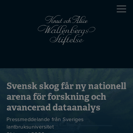
Hoppa
Top
till
huvudinnehåll
menu
Mobile
menu
Svensk skog får ny nationell
arena för forskning och
avancerad dataanalys
Pressmeddelande från Sveriges
lantbruksuniversitet