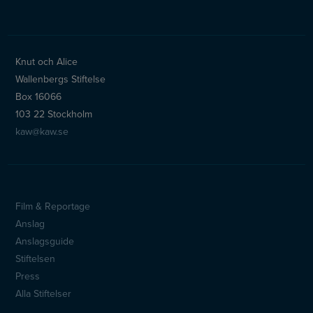
Knut och Alice
Wallenbergs Stiftelse
Box 16066
103 22 Stockholm
kaw@kaw.se
Film & Reportage
Sidfotsmeny
Anslag
Anslagsguide
Stiftelsen
Press
Alla Stiftelser