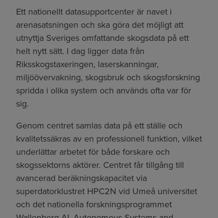
Ett nationellt datasupportcenter är navet i
arenasatsningen och ska göra det möjligt att
utnyttja Sveriges omfattande skogsdata på ett
helt nytt sätt. I dag ligger data från
Riksskogstaxeringen, laserskanningar,
miljöövervakning, skogsbruk och skogsforskning
spridda i olika system och används ofta var för
sig.
Genom centret samlas data på ett ställe och
kvalitetssäkras av en professionell funktion, vilket
underlättar arbetet för både forskare och
skogssektorns aktörer. Centret får tillgång till
avancerad beräkningskapacitet via
superdatorklustret HPC2N vid Umeå universitet
och det nationella forskningsprogrammet
Wallenberg AI, Autonomous Systems and