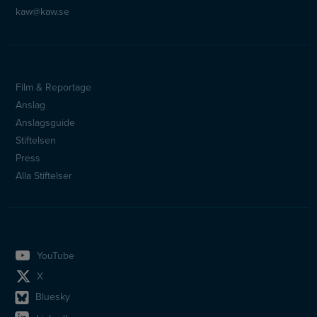
kaw@kaw.se
Film & Reportage
Sidfotsmeny
Anslag
Anslagsguide
Stiftelsen
Press
Alla Stiftelser
YouTube
X
Bluesky