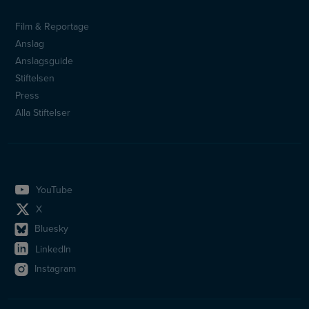
Film & Reportage
Sidfotsmeny
Anslag
Anslagsguide
Stiftelsen
Press
Alla Stiftelser
YouTube
X
Bluesky
LinkedIn
Instagram