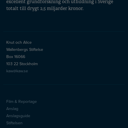
excellent grundforskning och utbildning i Sverige
totalt till drygt 2,5 miljarder kronor.
Knut och Alice
Wallenbergs Stiftelse
Box 16066
103 22 Stockholm
kaw@kaw.se
Film & Reportage
Sidfotsmeny
Anslag
Anslagsguide
Stiftelsen