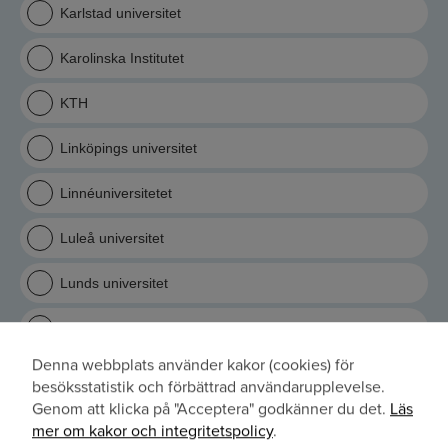
Karlstad universitet
Karolinska Institutet
KTH
Linköpings universitet
Linnéuniversitetet
Luleå universitet
Lunds universitet
Stockholms universitet
Denna webbplats använder kakor (cookies) för
Sveriges lantbruksuniversitet
Användning
besöksstatistik och förbättrad användarupplevelse.
Genom att klicka på "Acceptera" godkänner du det.
Läs
av
Södertörns högskola
mer om kakor och integritetspolicy
.