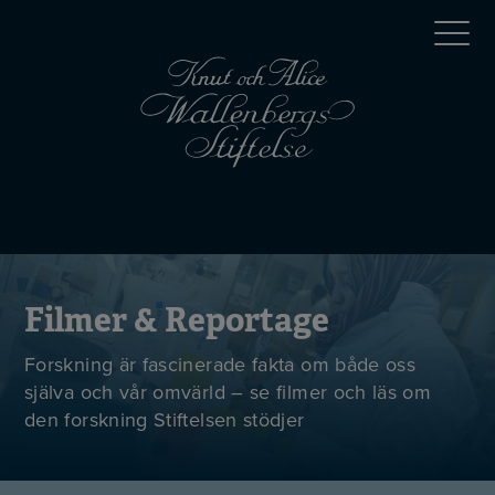
Hoppa
Top
till
huvudinnehåll
menu
Mobile
menu
Filmer & Reportage
Forskning är fascinerade fakta om både oss
själva och vår omvärld – se filmer och läs om
den forskning Stiftelsen stödjer