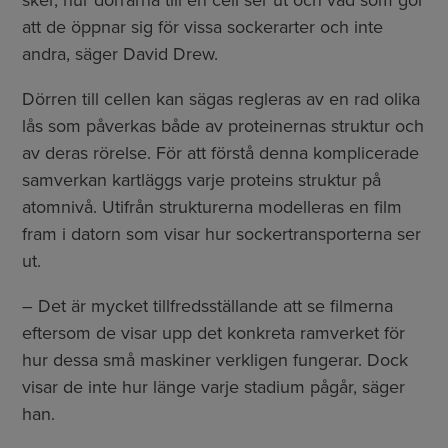
sker, hur dörrarna till en cell ser ut och vad som gör
att de öppnar sig för vissa sockerarter och inte
andra, säger David Drew.
Dörren till cellen kan sägas regleras av en rad olika
lås som påverkas både av proteinernas struktur och
av deras rörelse. För att förstå denna komplicerade
samverkan kartläggs varje proteins struktur på
atomnivå. Utifrån strukturerna modelleras en film
fram i datorn som visar hur sockertransporterna ser
ut.
– Det är mycket tillfredsställande att se filmerna
eftersom de visar upp det konkreta ramverket för
hur dessa små maskiner verkligen fungerar. Dock
visar de inte hur länge varje stadium pågår, säger
han.