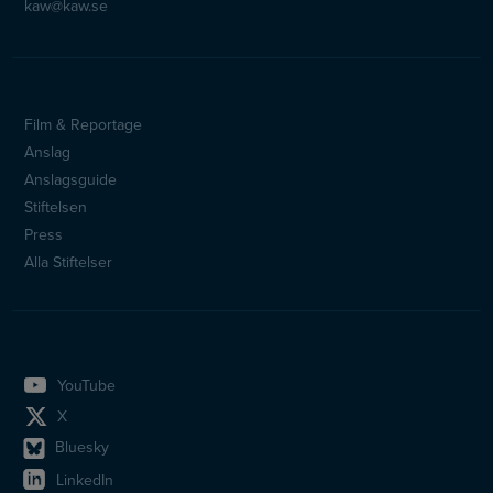
kaw@kaw.se
Film & Reportage
Sidfotsmeny
Anslag
Anslagsguide
Stiftelsen
Press
Alla Stiftelser
YouTube
X
Bluesky
LinkedIn