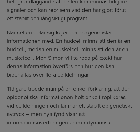
helt grundläggande att cellen kan minnas tidigare
signaler och kan reprisera vad den har gjort förut i
ett stabilt och långsiktigt program.
När cellen delar sig följer den epigenetiska
informationen med. En hudcell minns att den är en
hudcell, medan en muskelcell minns att den är en
muskelcell. Men Simon vill ta reda på exakt hur
denna information överförs och hur den kan
bibehållas över flera celldelningar.
Tidigare trodde man på en enkel förklaring, att den
epigenetiska informationen helt enkelt replikeras
vid celldelningen och lämnar ett stabilt epigenetiskt
avtryck – men nya fynd visar att
informationsöverföringen är mer dynamisk.
–Nu har vi upptäckt att signaler som ansetts vara