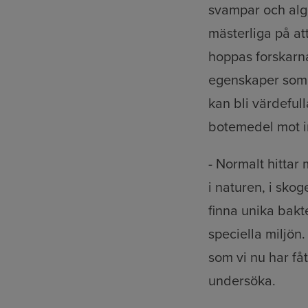
svampar och alge
mästerliga på at
hoppas forskarna
egenskaper som 
kan bli värdefulla
botemedel mot i
- Normalt hittar
i naturen, i sko
finna unika bakt
speciella miljön.
som vi nu har fåt
undersöka.