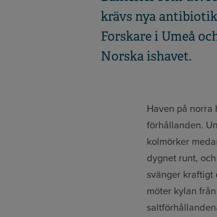
krävs nya antibiot
Forskare i Umeå och
Norska ishavet.
Haven på norra 
förhållanden. U
kolmörker medan
dygnet runt, oc
svänger kraftig
möter kylan från
saltförhållanden