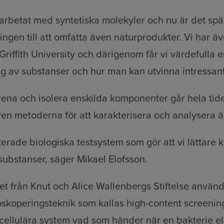
i arbetat med syntetiska molekyler och nu är det sp
ngen till att omfatta även naturprodukter. Vi har äve
iffith University och därigenom får vi värdefulla 
g av substanser och hur man kan utvinna intressant
 rena och isolera enskilda komponenter går hela ti
ven metoderna för att karakterisera och analysera 
ikerade biologiska testsystem som gör att vi lättare 
 substanser, säger Mikael Elofsson.
et från Knut och Alice Wallenbergs Stiftelse används
skoperingsteknik som kallas high-content screenin
 cellulära system vad som händer när en bakterie ell