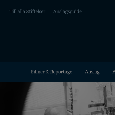
Hoppa
Top
till
Till alla Stiftelser
Anslagsguide
huvudinnehåll
menu
Huvudmeny
Filmer & Reportage
Anslag
A
Mobile
menu