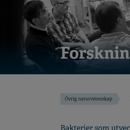
Forsknin
Övrig naturvetenskap
Bakterier som utveck