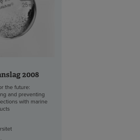
anslag 2008
r the future:
ng and preventing
fections with marine
ucts
sitet