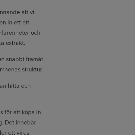
ännande att vi
n inlett ett
erfarenheter och
a extrakt.
den snabbt framåt
ämnenas struktur.
kan hitta och
 för att köpa in
g. Det innebär
er ett virus