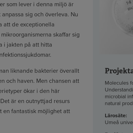
r som lever i denna miljö är
t anpassa sig och överleva. Nu
 att de exceptionella
mikroorganismerna skaffar sig
 i jakten på att hitta
nfektionssjukdomar.
Projekt
 man liknande bakterier överallt
gen och haven. Men chansen att
Molecules fo
Understandi
erietyper ökar i den här
microbial in
 Det är en outnyttjad resurs
natural prod
t en fantastisk möjlighet att
Lärosäte:
Umeå univer