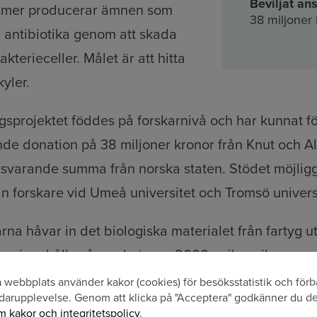
Beviljat ans
smer producerar ämnen som
38 miljoner
 antibiotika genom att skada
akterieceller. Målet är att hitta
yler.
gsprojektet föddes på forskarnivå och har kunnat fö
de donation på 38 miljoner kronor från Knut och A
tsvarande summa från norska staten. Stödet möjligg
 forskare vid Umeå universitet och Tromsö universi
na håvar in det biologiska materialet från fartyg ute
n kan innehålla så mycket som 2000 unika mikroorga
 organismerna skickas till Umeå för vidare bearbetn
webbplats använder kakor (cookies) för besöksstatistik och förb
vändning
darupplevelse. Genom att klicka på "Acceptera" godkänner du d
 kakor och integritetspolicy
.