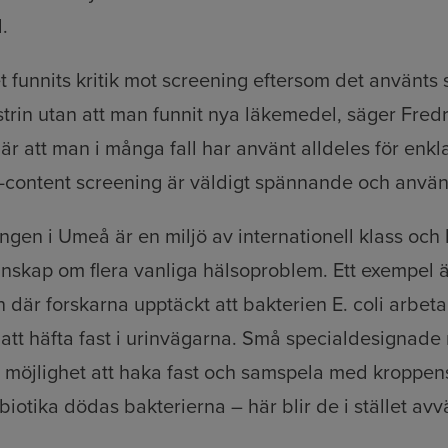
.
et funnits kritik mot screening eftersom det använts
rin utan att man funnit nya läkemedel, säger Fred
är att man i många fall har använt alldeles för enk
-content screening är väldigt spännande och använ
ingen i Umeå är en miljö av internationell klass och
kunskap om flera vanliga hälsoproblem. Ett exempel 
n där forskarna upptäckt att bakterien E. coli arbet
ör att häfta fast i urinvägarna. Små specialdesignad
s möjlighet att haka fast och samspela med kroppen
ibiotika dödas bakterierna – här blir de i stället av