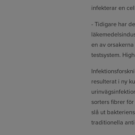
infekterar en cell
- Tidigare har d
läkemedelsindust
en av orsakerna 
testsystem. High
Infektionsforskn
resulterat i ny 
urinvägsinfektio
sorters fibrer f
slå ut bakterien
traditionella ant