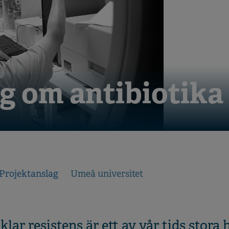
g om antibiotika
Projektanslag
Umeå universitet
lar resistens är ett av vår tids stora