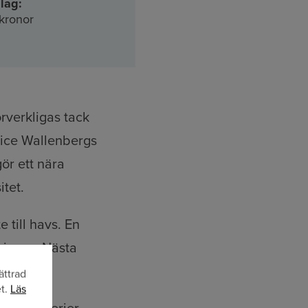
lag:
 kronor
rverkligas tack
lice Wallenbergs
ör ett nära
tet.
 till havs. En
nismer. Nästa
ing.
ättrad
et.
Läs