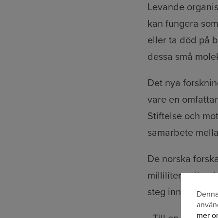
Levande organi
kan fungera som
eller ta död på b
dessa små molek
Det nya forsknin
vare en omfattan
Stiftelse och mo
samarbete mellan
De norska forskar
milliliter vatte
steg innebär att
Denna 
An
använ
mer om