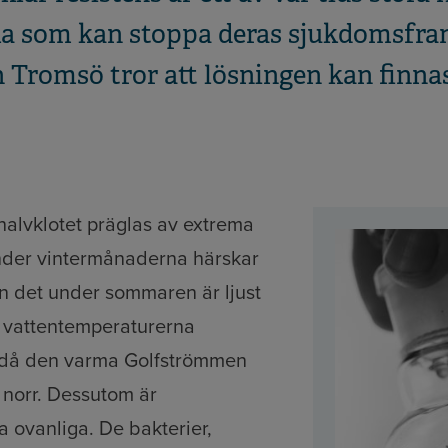
ika som kan stoppa deras sjukdomsfr
 Tromsö tror att lösningen kan finnas
halvklotet präglas av extrema
nder vintermånaderna härskar
 det under sommaren är ljust
h vattentemperaturerna
t då den varma Golfströmmen
 norr. Dessutom är
a ovanliga. De bakterier,