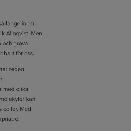
 så länge inom
rik Almqvist. Men
la och grova
dbart för oss.
 har redan
är
ar med olika
e molekyler kan
s celler. Med
väpnade.