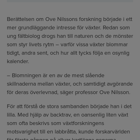
Berättelsen om Ove Nilssons forskning började i ett
mer grundläggande intresse för växter. Redan som
ung fältbiolog drogs han till naturen och de mönster
som styr livets rytm – varför vissa växter blommar
tidigt, andra sent, och hur allt tycks följa en osynlig
kalender.
– Blomningen är en av de mest slående
skillnaderna mellan växter, och samtidigt avgörande
för deras överlevnad, säger professor Ove Nilsson.
För att förstå de stora sambanden började han i det
lilla. Med hjälp av backtrav, en oansenlig liten växt
som ofta beskrivs som växtforskningens
motsvarighet till en labbråtta, kunde forskarvärlden
för första gången på allvar kartlägga generna