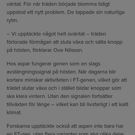
väntat. För när träden började blomma tidigt
uppstod ett nytt problem. De tappade sin naturliga
rytm.
– Vi upptäckte något helt oväntat – träden
förlorade förmågan att sluta växa och sätta knopp
på hösten, förklarar Ove Nilsson.
Hos aspar fungerar genen som en slags
avstängningssignal på hösten. När dagarna blir
kortare minskar aktiviteten i FT-genen, vilket gör att
trädet slutar växa och i stället bildar knoppar som
ska klara vintern. Utan den signalen fortsätter
tillväxten för länge – vilket kan bli livsfarligt i ett kallt
klimat.
Forskarna upptäckte också att aspen inte bara har
en FT-gen, utan flera varianter som styr olika delar