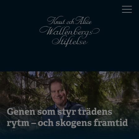
Hoppa
Top
till
huvudinnehåll
menu
Mobile
menu
Genen som styr trädens
rytm – och skogens framtid