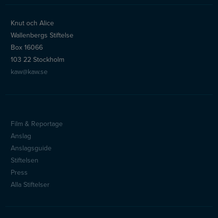
Knut och Alice
Wallenbergs Stiftelse
Box 16066
103 22 Stockholm
kaw@kaw.se
Film & Reportage
Sidfotsmeny
Anslag
Anslagsguide
Stiftelsen
Press
Alla Stiftelser