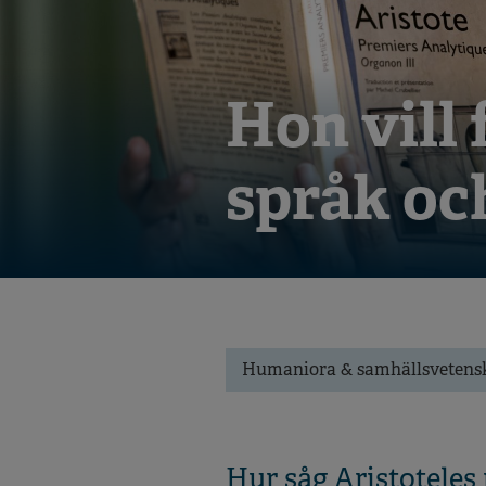
Hon vill 
språk oc
Humaniora & samhällsvetens
Hur såg Aristoteles