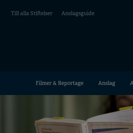
Hoppa
Top
till
Till alla Stiftelser
Anslagsguide
huvudinnehåll
menu
Huvudmeny
Filmer & Reportage
Anslag
A
Mobile
menu