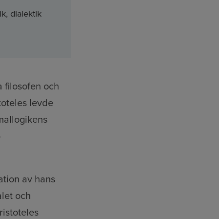
ik, dialektik
a filosofen och
toteles levde
mallogikens
–
ation av hans
alet och
istoteles