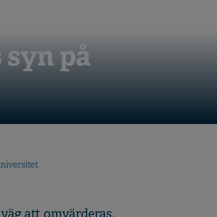
s syn på
niversitet
 väg att omvärderas,