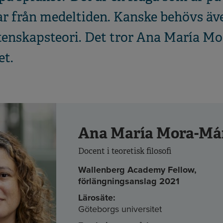
ar från medeltiden. Kanske behövs äv
etenskapsteori. Det tror Ana María M
et.
Ana María Mora-Má
Docent i teoretisk filosofi
Wallenberg Academy Fellow,
förlängningsanslag 2021
Lärosäte:
Göteborgs universitet