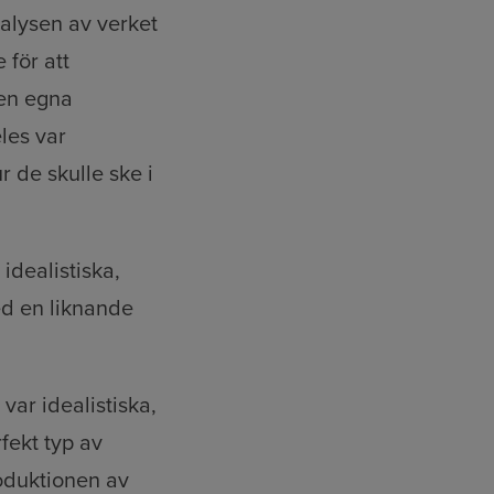
alysen av verket
 för att
den egna
les var
r de skulle ske i
dealistiska,
ed en liknande
var idealistiska,
fekt typ av
roduktionen av