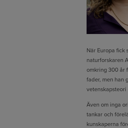
När Europa fick s
naturforskaren A
omkring 300 år f
fader, men han g
vetenskapsteori 
Även om inga ori
tankar och förel
kunskaperna för