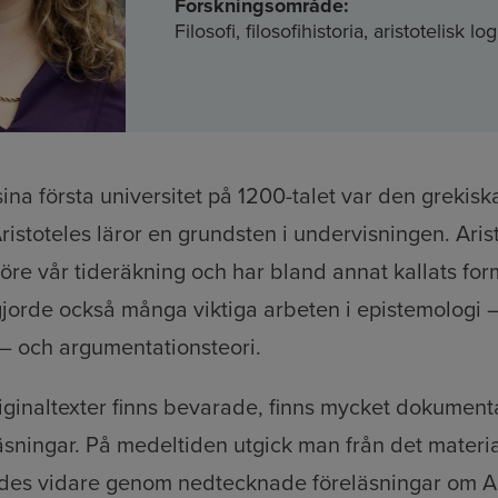
Forskningsområde:
Filosofi, filosofihistoria, aristotelisk log
ina första universitet på 1200-talet var den grekisk
ristoteles läror en grundsten i undervisningen. Aris
öre vår tideräkning och har bland annat kallats for
jorde också många viktiga arbeten i epistemologi 
– och argumentationsteori.
ginaltexter finns bevarade, finns mycket dokument
äsningar. På medeltiden utgick man från det materi
des vidare genom nedtecknade föreläsningar om Ar