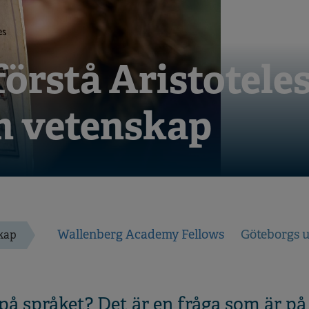
förstå Aristotele
h vetenskap
Wallenberg Academy Fellows
Göteborgs u
kap
 på språket? Det är en fråga som är på