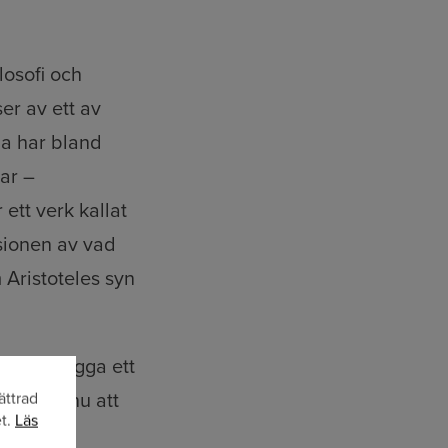
losofi och
er av ett av
ga har bland
ar –
ett verk kallat
rsionen av vad
 Aristoteles syn
 ville bygga ett
e anser nu att
ättrad
et.
Läs