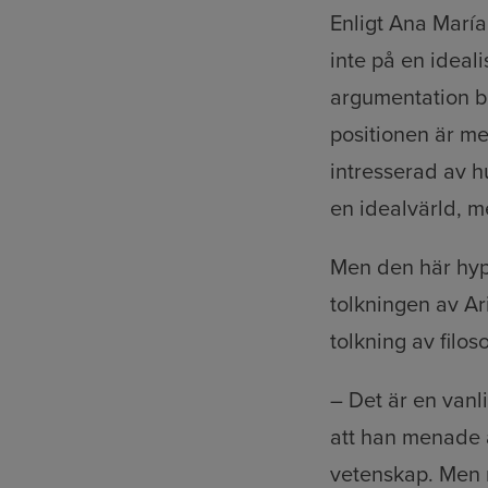
Enligt Ana Marí
inte på en ideal
argumentation bö
positionen är me
intresserad av hu
en idealvärld, 
Men den här hyp
tolkningen av Ar
tolkning av filo
– Det är en vanl
att han menade a
vetenskap. Men n