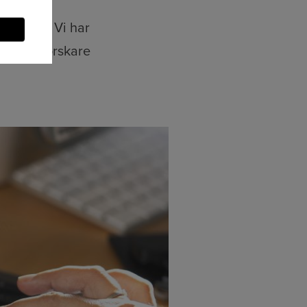
tionellt. Vi har
verk av forskare