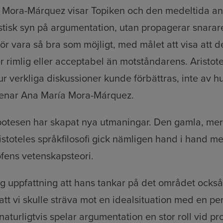
a Mora-Márquez visar Topiken och den medeltida an
istisk syn på argumentation, utan propagerar snarare
r vara så bra som möjligt, med målet att visa att 
r rimlig eller acceptabel än motståndarens. Aristote
r verkliga diskussioner kunde förbättras, inte av hu
menar Ana María Mora-Márquez.
otesen har skapat nya utmaningar. Den gamla, mer i
istoteles språkfilosofi gick nämligen hand i hand m
sofens vetenskapsteori.
ig uppfattning att hans tankar på det området också 
tt vi skulle sträva mot en idealsituation med en per
aturligtvis spelar argumentation en stor roll vid p