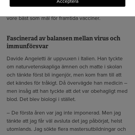
Acceptera
mäta antikroppsaktiviteten mot neuraminidas.
Forskarna vill nu förstå vilka delar av proteinet som
vore bäst som mål för framtida vacciner.
Fascinerad av balansen mellan virus och
immunförsvar
Davide Angeletti är uppvuxen i Italien. Han tyckte
om naturvetenskapliga ämnen och matte i skolan
och tänkte först bli ingenjör, men kom fram till att
det kändes för tråkigt. Då övervägde han medicin –
men insåg att han tyckte att det var obehagligt med
blod. Det blev biologi i stället.
– De första åren var jag inte imponerad. Men jag
tänkte att jag får väl avsluta det jag påbörjat, helst
utomlands. Jag sökte flera mastersutbildningar och