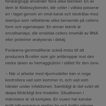
forskargrupp använder flera olika tekniker. En av
dem är flödescytometri, där celler i vätska passerar
en i taget genom en smal kanal och bestrålas med
laserljus som reflekteras olika beroende på cellens
form och egenskaper. En annan teknik är
encellsanalys, där enskilda cellers innehåll av RNA
eller proteiner analyseras i detalj.
Forskarna genmodifierar också möss till att
producera B-celler som gör antikroppar mot den
nedre delen av hemagglutinin i stället för den övre.
– När vi arbetar med djurmodeller kan vi noga
kontrollera vad som kommer in, och vad som
händer under infektionen. Samtidigt är det svårt att
skapa tillräckligt bra modeller. Situationen i
människor är så komplex. En vuxen har kanske
mött influensavirus mellan tio och trettio gånger,