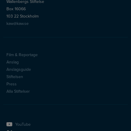
Wallenbergs Stiftelse
Box 16066
103 22 Stockholm
kaw@kaw.se
Film & Reportage
Sidfotsmeny
Anslag
Anslagsguide
Stiftelsen
Press
Alla Stiftelser
YouTube