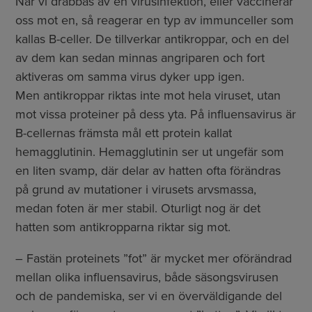
När vi drabbas av en virusinfektion, eller vaccinerar
oss mot en, så reagerar en typ av immunceller som
kallas B-celler. De tillverkar antikroppar, och en del
av dem kan sedan minnas angriparen och fort
aktiveras om samma virus dyker upp igen.
Men antikroppar riktas inte mot hela viruset, utan
mot vissa proteiner på dess yta. På influensavirus är
B-cellernas främsta mål ett protein kallat
hemagglutinin. Hemagglutinin ser ut ungefär som
en liten svamp, där delar av hatten ofta förändras
på grund av mutationer i virusets arvsmassa,
medan foten är mer stabil. Oturligt nog är det
hatten som antikropparna riktar sig mot.
– Fastän proteinets ”fot” är mycket mer oförändrad
mellan olika influensavirus, både säsongsvirusen
och de pandemiska, ser vi en överväldigande del