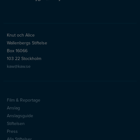
Knut och Alice
Wallenbergs Stiftelse
Box 16066
103 22 Stockholm
kaw@kaw.se
Film & Reportage
Sidfotsmeny
Anslag
Anslagsguide
Stiftelsen
Press
Alla Stiftelser