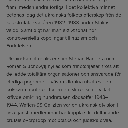
fram, medan andra förtigs. I det kollektiva minnet
betonas idag det ukrainska folkets offerskap från de
katastrofala svältåren 1932–1933 under Stalins
välde. Samtidigt har man aktivt tonat ner
kontroversiella kopplingar till nazism och
Förintelsen.
Ukrainska nationalister som Stepan Bandera och
Roman Sjuchevytj hyllas som frihetshjältar, trots att
de ledde totalitära organisationer och ansvarade för
blodiga pogromer. I västra Ukraina utsattes den
polska minoriteten för en etnisk rensning vilket
krävde omkring hundratusen dödsoffer 1943–
1944. Waffen-SS Galizien var en ukrainsk division i
tysk tjänst; medlemmar har kopplats till deltagande i
brutala övergrepp mot polska och judiska civila.