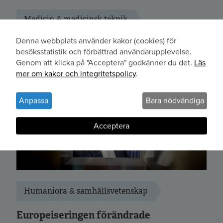
Medicin & medicinsk teknik
Denna webbplats använder kakor (cookies) för
Kartläggning av okända minnesceller
Användning
besöksstatistik och förbättrad användarupplevelse.
kan ge bättre vaccin
Genom att klicka på "Acceptera" godkänner du det.
Läs
av
mer om kakor och integritetspolicy
.
personuppgifter
och
Anpassa
Bara nödvändiga
kakor
Acceptera
Humaniora & samhällsvetenskap
Europeiseringen förändrade