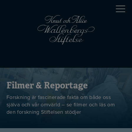
Hoppa
Top
till
huvudinnehåll
menu
Mobile
menu
Filmer & Reportage
Forskning är fascinerade fakta om både oss
själva och vår omvärld – se filmer och läs om
den forskning Stiftelsen stödjer