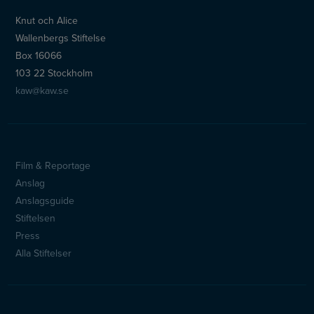
Knut och Alice
Wallenbergs Stiftelse
Box 16066
103 22 Stockholm
kaw@kaw.se
Film & Reportage
Sidfotsmeny
Anslag
Anslagsguide
Stiftelsen
Press
Alla Stiftelser