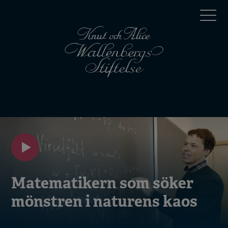
Hoppa
Top
till
huvudinnehåll
menu
Mobile
menu
Matematikern som söker
mönstren i naturens kaos