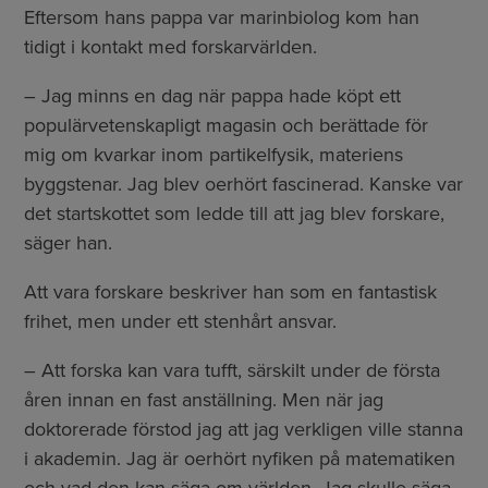
Eftersom hans pappa var marinbiolog kom han
tidigt i kontakt med forskarvärlden.
– Jag minns en dag när pappa hade köpt ett
populärvetenskapligt magasin och berättade för
mig om kvarkar inom partikelfysik, materiens
byggstenar. Jag blev oerhört fascinerad. Kanske var
det startskottet som ledde till att jag blev forskare,
säger han.
Att vara forskare beskriver han som en fantastisk
frihet, men under ett stenhårt ansvar.
– Att forska kan vara tufft, särskilt under de första
åren innan en fast anställning. Men när jag
doktorerade förstod jag att jag verkligen ville stanna
i akademin. Jag är oerhört nyfiken på matematiken
och vad den kan säga om världen. Jag skulle säga