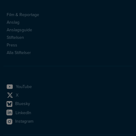
Film & Reportage
Sidfotsmeny
Anslag
Anslagsguide
Stiftelsen
Press
Alla Stiftelser
YouTube
X
Bluesky
LinkedIn
Instagram