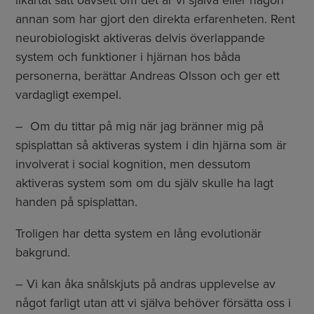
likartat sätt oavsett om det är vi själva eller någon
annan som har gjort den direkta erfarenheten. Rent
neurobiologiskt aktiveras delvis överlappande
system och funktioner i hjärnan hos båda
personerna, berättar Andreas Olsson och ger ett
vardagligt exempel.
– Om du tittar på mig när jag bränner mig på
spisplattan så aktiveras system i din hjärna som är
involverat i social kognition, men dessutom
aktiveras system som om du själv skulle ha lagt
handen på spisplattan.
Troligen har detta system en lång evolutionär
bakgrund.
– Vi kan åka snålskjuts på andras upplevelse av
något farligt utan att vi själva behöver försätta oss i