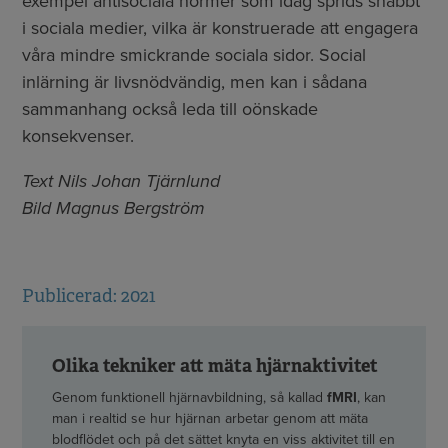
exempel antisociala normer som idag sprids snabbt
i sociala medier, vilka är konstruerade att engagera
våra mindre smickrande sociala sidor. Social
inlärning är livsnödvändig, men kan i sådana
sammanhang också leda till oönskade
konsekvenser.
Text Nils Johan Tjärnlund
Bild Magnus Bergström
Publicerad: 2021
Olika tekniker att mäta hjärnaktivitet
Genom funktionell hjärnavbildning, så kallad
fMRI
, kan
man i realtid se hur hjärnan arbetar genom att mäta
blodflödet och på det sättet knyta en viss aktivitet till en