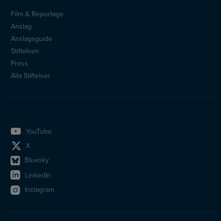
Film & Reportage
Sidfotsmeny
Anslag
Anslagsguide
Stiftelsen
Press
Alla Stiftelser
YouTube
X
Bluesky
LinkedIn
Instagram