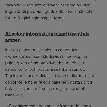
Vickovic – som inte är läkare eller biolog utan
ingenjör disputerad i genteknik – kallar sin teknik
för en ”digital patologiplattform”.
AI söker information bland tusentals
ämnen
När en patient misstänks ha cancer tas
vävnadsprover som studeras i mikroskop. En
patolog kan då se om vävnaden innehåller
cancerceller och bedöma sjukdomsstadiet.
Tjocktarmscancer delas in i fyra stadier från 1, då
cancercellerna är få och patienten nästan alltid
botas, till stadium 4 som är mycket svårt att
behandla.
– En erfaren patolog kan alltså se en del, men