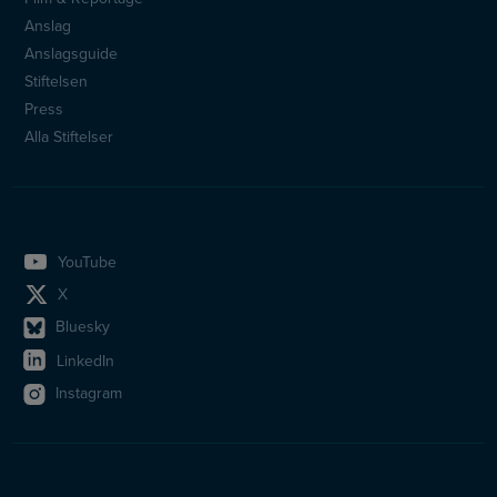
Sidfotsmeny
Anslag
Anslagsguide
Stiftelsen
Press
Alla Stiftelser
YouTube
X
Bluesky
LinkedIn
Instagram