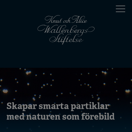
Hoppa
Top
till
huvudinnehåll
menu
Mobile
menu
Skapar smarta partiklar
med naturen som förebild