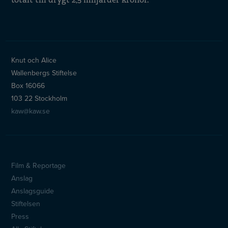
Knut och Alice
Wallenbergs Stiftelse
Box 16066
103 22 Stockholm
kaw@kaw.se
Film & Reportage
Sidfotsmeny
Anslag
Anslagsguide
Stiftelsen
Press