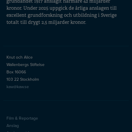
grundandet 1917 anslagit närmare 42 miljarder
kronor. Under 2025 uppgick de årliga anslagen till
excellent grundforskning och utbildning i Sverige
totalt till drygt 2,5 miljarder kronor.
Knut och Alice
Wallenbergs Stiftelse
Box 16066
103 22 Stockholm
kaw@kaw.se
Film & Reportage
Sidfotsmeny
Anslag