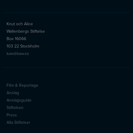
Knut och Alice
Wallenbergs Stiftelse
Box 16066
103 22 Stockholm
kaw@kaw.se
Film & Reportage
Sidfotsmeny
Anslag
Anslagsguide
Stiftelsen
Press
Alla Stiftelser