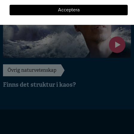
kakor
Acceptera
Övrig naturvetenskap
Finns det struktur i kaos?