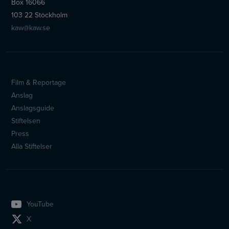
Box 16066
103 22 Stockholm
kaw@kaw.se
Film & Reportage
Sidfotsmeny
Anslag
Anslagsguide
Stiftelsen
Press
Alla Stiftelser
YouTube
X