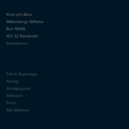
Knut och Alice
Wallenbergs Stiftelse
Box 16066
103 22 Stockholm
kaw@kaw.se
Film & Reportage
Sidfotsmeny
Anslag
Anslagsguide
Stiftelsen
Press
Alla Stiftelser