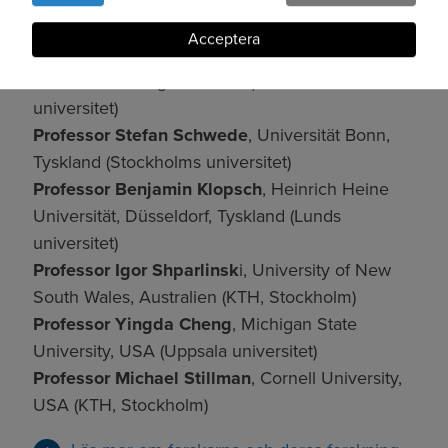
svenska universitet (inom parentes):
kakor
Acceptera
Professor Gianpaolo Scalia Tomba
, Università
di Roma Tor Vergata, Italien (Stockholms
universitet)
Professor Stefan Schwede
, Universität Bonn,
Tyskland (Stockholms universitet)
Professor Benjamin Klopsch
, Heinrich Heine
Universität, Düsseldorf, Tyskland (Lunds
universitet)
Professor Igor Shparlinsk
i, University of New
South Wales, Australien (KTH, Stockholm)
Professor Yingda Cheng
, Michigan State
University, USA (Uppsala universitet)
Professor Michael Stillman
, Cornell University,
USA (KTH, Stockholm)