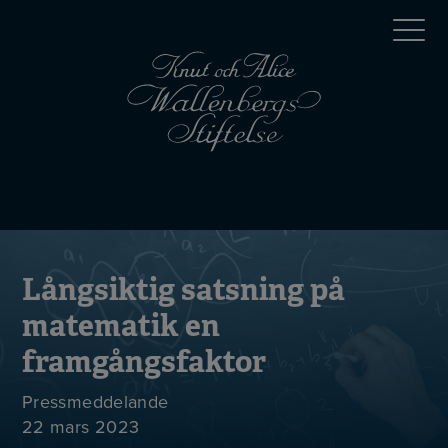
Hoppa
Top
till
huvudinnehåll
menu
Mobile
menu
Långsiktig satsning på
matematik en
framgångsfaktor
Pressmeddelande
22 mars 2023