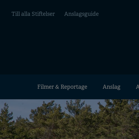
Hoppa
Top
till
Till alla Stiftelser
Anslagsguide
huvudinnehåll
menu
Huvudmeny
Filmer & Reportage
Anslag
A
Mobile
menu