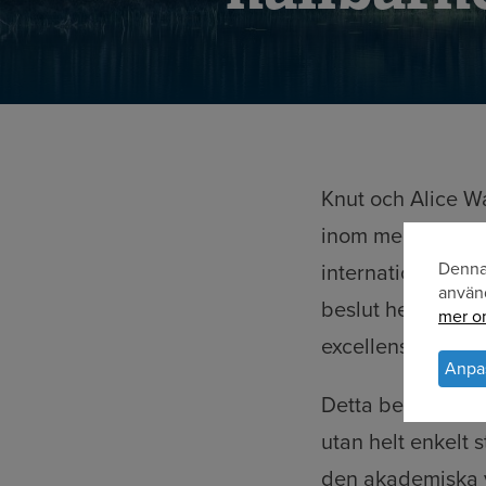
Knut och Alice Wa
inom medicin, te
Denna 
internationella e
An
använ
beslut helt och h
mer om
av
excellens.
per
Anpa
oc
Detta betyder att
kak
utan helt enkelt 
den akademiska vä