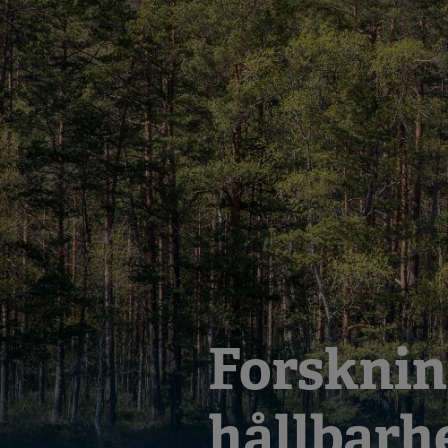
Forsknin
hållbarh