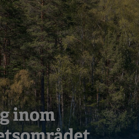
g inom
etsområdet