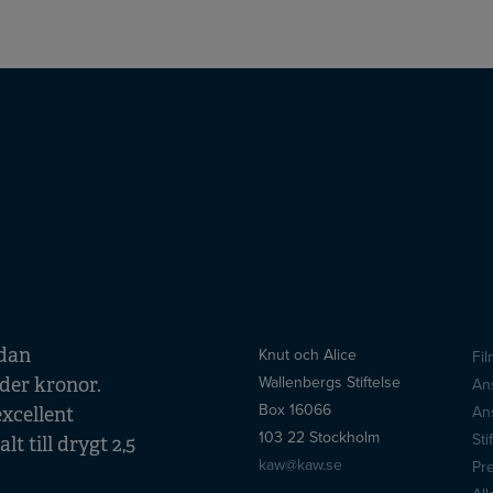
edan
Knut och Alice
Fi
S
Wallenbergs Stiftelse
der kronor.
An
Box 16066
An
excellent
103 22 Stockholm
Sti
t till drygt 2,5
kaw@kaw.se
Pr