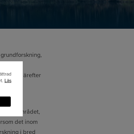
 grundforskning,
n 300
ättrad
 fattar därefter
et.
Läs
nationell
lbarhetsområdet,
tersom det inom
rskning i bred