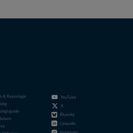
lm & Reportage
YouTube
idfotsmeny
slag
X
slagsguide
Bluesky
ftelsen
LinkedIn
ess
Instagram