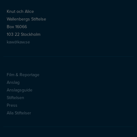
Knut och Alice
Wallenbergs Stiftelse
Box 16066
103 22 Stockholm
kaw@kaw.se
Film & Reportage
Sidfotsmeny
Anslag
Anslagsguide
Stiftelsen
Press
Alla Stiftelser