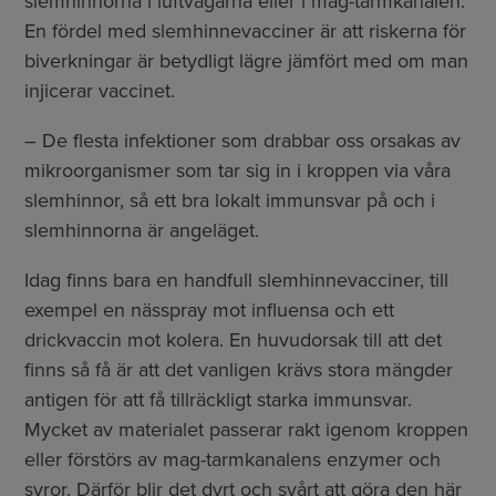
slemhinnorna i luftvägarna eller i mag-tarmkanalen.
En fördel med slemhinnevacciner är att riskerna för
biverkningar är betydligt lägre jämfört med om man
injicerar vaccinet.
– De flesta infektioner som drabbar oss orsakas av
mikroorganismer som tar sig in i kroppen via våra
slemhinnor, så ett bra lokalt immunsvar på och i
slemhinnorna är angeläget.
Idag finns bara en handfull slemhinnevacciner, till
exempel en nässpray mot influensa och ett
drickvaccin mot kolera. En huvudorsak till att det
finns så få är att det vanligen krävs stora mängder
antigen för att få tillräckligt starka immunsvar.
Mycket av materialet passerar rakt igenom kroppen
eller förstörs av mag-tarmkanalens enzymer och
syror. Därför blir det dyrt och svårt att göra den här