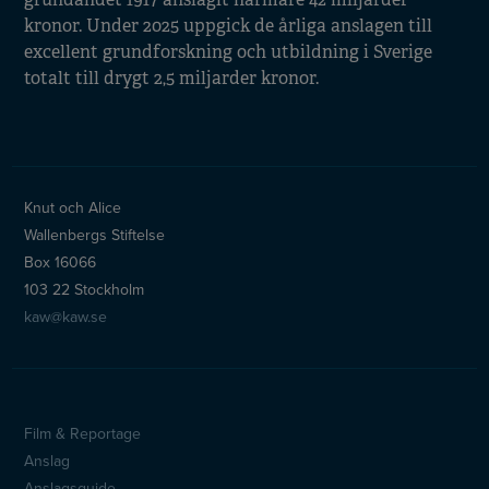
kronor. Under 2025 uppgick de årliga anslagen till
excellent grundforskning och utbildning i Sverige
totalt till drygt 2,5 miljarder kronor.
Knut och Alice
Wallenbergs Stiftelse
Box 16066
103 22 Stockholm
kaw@kaw.se
Film & Reportage
Sidfotsmeny
Anslag
Anslagsguide